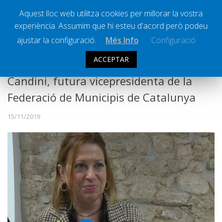
Aquest lloc web utilitza cookies per millorar la vostra
experiència. Assumim que hi esteu d'acord però podeu
Ràdio Calella Televisió
Notícies
ajustar la configuració.
Més Info
Configuració
Comunicació
ACCEPTAR
Cultura
Candini, futura vicepresidenta de la
Política
Federació de Municipis de Catalunya
Societat
15/11/2019
Successos
Esports
La Banqueta
Transmissions Esportives
Pòdcasts
Vídeos