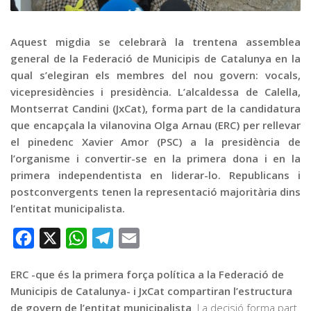
Graella
Publicitat
Aquest migdia se celebrarà la trentena assemblea
Contacte
general de la Federació de Municipis de Catalunya en la
qual s’elegiran els membres del nou govern: vocals,
vicepresidències i presidència. L’alcaldessa de Calella,
Montserrat Candini (JxCat), forma part de la candidatura
que encapçala la vilanovina Olga Arnau (ERC) per rellevar
el pinedenc Xavier Amor (PSC) a la presidència de
l’organisme i convertir-se en la primera dona i en la
primera independentista en liderar-lo. Republicans i
postconvergents tenen la representació majoritària dins
l’entitat municipalista.
Facebook
X
WhatsApp
Telegram
Email
ERC -que és la primera força política a la Federació de
Municipis de Catalunya- i JxCat compartiran l’estructura
de govern de l’entitat municipalista
. La decisió forma part