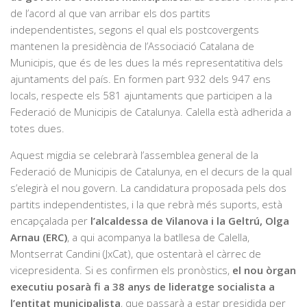
de l’acord al que van arribar els dos partits
independentistes, segons el qual els postcovergents
mantenen la presidència de l’Associació Catalana de
Municipis, que és de les dues la més representatitiva dels
ajuntaments del país. En formen part 932 dels 947 ens
locals, respecte els 581 ajuntaments que participen a la
Federació de Municipis de Catalunya. Calella està adherida a
totes dues.
Aquest migdia se celebrarà l’assemblea general de la
Federació de Municipis de Catalunya, en el decurs de la qual
s’elegirà el nou govern. La candidatura proposada pels dos
partits independentistes, i la que rebrà més suports, està
encapçalada per
l’alcaldessa de Vilanova i la Geltrú, Olga
Arnau (ERC)
, a qui acompanya la batllesa de Calella,
Montserrat Candini (JxCat), que ostentarà el càrrec de
vicepresidenta. Si es confirmen els pronòstics,
el nou òrgan
executiu posarà fi a 38 anys de lideratge socialista a
l’entitat municipalista
, que passarà a estar presidida per