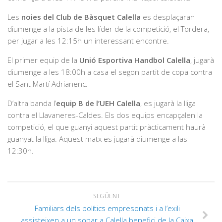
Les
noies del
Club de Bàsquet Calella
es desplaçaran
diumenge a la pista de les líder de la competició, el Tordera,
per jugar a les 12:15h un interessant encontre.
El primer equip de la
Unió Esportiva Handbol Calella
, jugarà
diumenge a les 18:00h a casa el segon partit de copa contra
el Sant Martí Adrianenc.
D’altra banda l’
equip B de l’
UEH Calella
, es jugarà la lliga
contra el Llavaneres-Caldes. Els dos equips encapçalen la
competició, el que guanyi aquest partit pràcticament haurà
guanyat la lliga. Aquest matx es jugarà diumenge a las
12:30h.
SEGÜENT
Familiars dels polítics empresonats i a l’exili
assisteixen a un sopar a Calella benefici de la Caixa