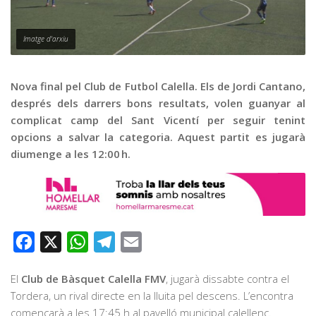
Graella
Publicitat
Imatge d'arxiu
Contacte
Nova final pel Club de Futbol Calella. Els de Jordi Cantano,
després dels darrers bons resultats, volen guanyar al
complicat camp del Sant Vicentí per seguir tenint
opcions a salvar la categoria. Aquest partit es jugarà
diumenge a les 12:00 h.
Facebook
X
WhatsApp
Telegram
Email
El
Club de Bàsquet Calella FMV
, jugarà dissabte contra el
Tordera, un rival directe en la lluita pel descens. L’encontra
començarà a les 17:45 h al pavelló municipal calellenc.