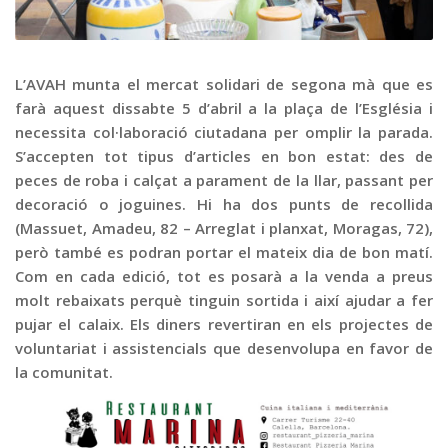
Graella
Publicitat
Contacte
L’AVAH munta el mercat solidari de segona mà que es
farà aquest dissabte 5 d’abril a la plaça de l’Església i
necessita col·laboració ciutadana per omplir la parada.
S’accepten tot tipus d’articles en bon estat: des de
peces de roba i calçat a parament de la llar, passant per
decoració o joguines. Hi ha dos punts de recollida
(Massuet, Amadeu, 82 – Arreglat i planxat, Moragas, 72),
però també es podran portar el mateix dia de bon matí.
Com en cada edició, tot es posarà a la venda a preus
molt rebaixats perquè tinguin sortida i així ajudar a fer
pujar el calaix. Els diners revertiran en els projectes de
voluntariat i assistencials que desenvolupa en favor de
la comunitat.