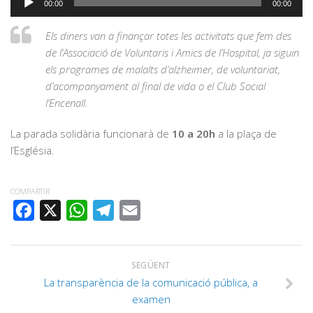
00:00
00:00
d'àudio
Els diners van a finançar totes les activitats que fem des
de l’Associació de Voluntaris i Amics de l’Hospital, ja siguin
els programes de malalts d’alzheimer, de voluntariat,
d’acompanyament al final de vida o el Club Social
l’Encenall.
La parada solidària funcionarà de
10 a 20h
a la plaça de
l’Església.
COMPARTIR
FACEBOOK
X
WHATSAPP
TELEGRAM
EMAIL
SEGÜENT
La transparència de la comunicació pública, a
examen