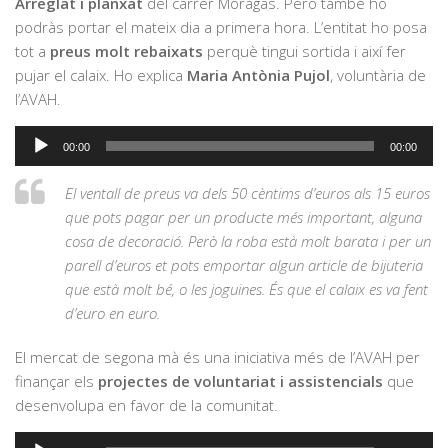
Arreglat i planxat
del carrer Moragas. Però també ho
podràs portar el mateix dia a primera hora. L’entitat ho posa
tot a
preus molt rebaixats
perquè tingui sortida i així fer
pujar el calaix. Ho explica
Maria Antònia Pujol
, voluntària de
l’AVAH.
Reproductor
00:00
00:00
d'àudio
El ventall de preus va dels 50 cèntims d’euros als 15 euros
que pots pagar per un producte més important, alguna
cosa de decoració. Però la roba està molt barata i per un
parell d’euros et pots emportar algun article de bijuteria
que està molt bé, o les joguines. És que el calaix es va fent
d’euro en euro.
El mercat de segona mà és una iniciativa més de l’AVAH per
finançar els
projectes de voluntariat i assistencials
que
desenvolupa en favor de la comunitat.
Reproductor