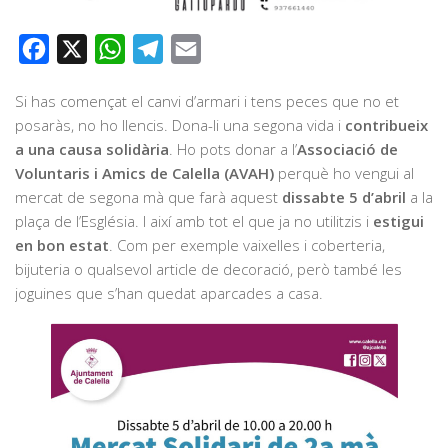
Facebook
X
WhatsApp
Telegram
Email
Si has començat el canvi d’armari i tens peces que no et
posaràs, no ho llencis. Dona-li una segona vida i
contribueix
a una causa solidària
. Ho pots donar a l’
Associació de
Voluntaris i Amics de Calella (AVAH)
perquè ho vengui al
mercat de segona mà que farà aquest
dissabte 5 d’abril
a la
plaça de l’Església. I així amb tot el que ja no utilitzis i
estigui
en bon estat
. Com per exemple vaixelles i coberteria,
bijuteria o qualsevol article de decoració, però també les
joguines que s’han quedat aparcades a casa.