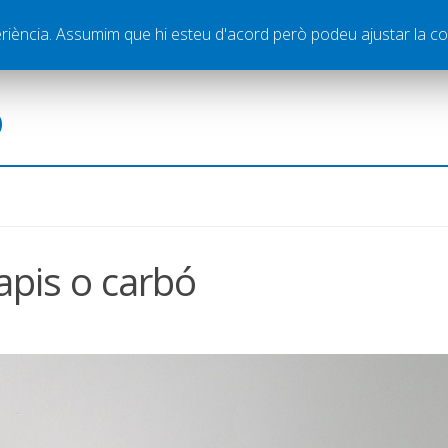
ella
Publicitat
Contacte
periència. Assumim que hi esteu d'acord però podeu ajustar la co
ó
apis o carbó