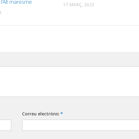
l’Alt maresme
17 MARÇ, 2023
3
Correu electrònic
*