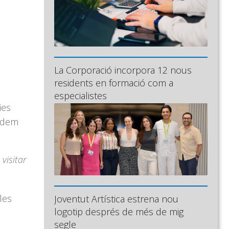
La Corporació incorpora 12 nous
residents en formació com a
especialistes
ies
podem
visitar
les
Joventut Artística estrena nou
logotip després de més de mig
segle