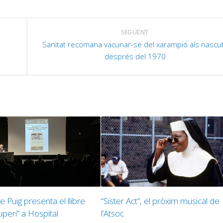
SEGÜENT
Sanitat recomana vacunar-se del xarampió als nascu
després del 1970
e Puig presenta el llibre
“Sister Act”, el pròxim musical de
uperi” a Hospital
l’Atsoc