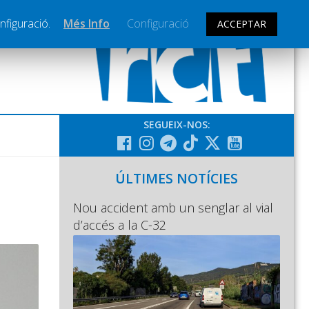
nfiguració.
Més Info
Configuració
ACCEPTAR
SEGUEIX-NOS:
ÚLTIMES NOTÍCIES
Nou accident amb un senglar al vial
d’accés a la C-32