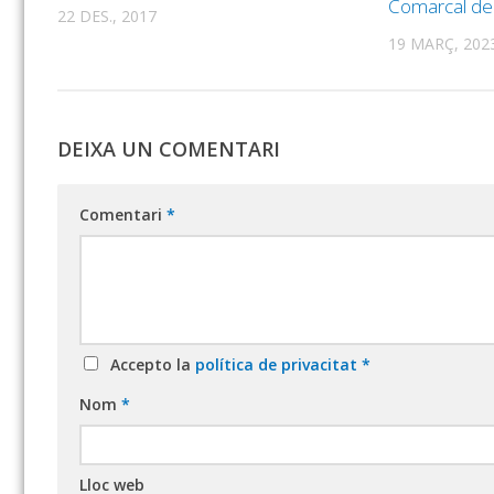
Comarcal de 
22 DES., 2017
19 MARÇ, 202
DEIXA UN COMENTARI
Comentari
*
Accepto la
política de privacitat
*
Nom
*
Lloc web