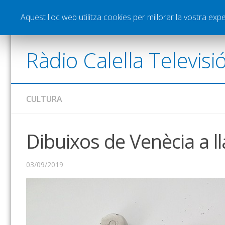
Notícies
Esports
Pòdcasts
Vídeos
Gra
Aquest lloc web utilitza cookies per millorar la vostra ex
Ràdio Calella Televisi
CULTURA
Dibuixos de Venècia a ll
03/09/2019