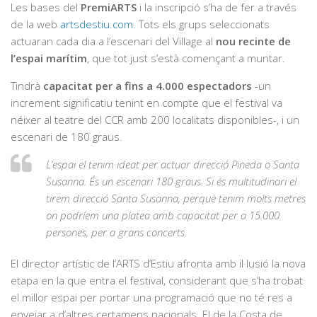
Les bases del
PremiARTS
i la inscripció s’ha de fer a través
de la web
artsdestiu.com
. Tots els grups seleccionats
actuaran cada dia a l’escenari del Village al
nou recinte de
l’espai marítim
, que tot just s’està començant a muntar.
Tindrà
capacitat per a fins a 4.000 espectadors
-un
increment significatiu tenint en compte que el festival va
néixer al teatre del CCR amb 200 localitats disponibles-, i un
escenari de 180 graus.
L’espai el tenim ideat per actuar direcció Pineda o Santa
Susanna. És un escenari 180 graus. Si és multitudinari el
tirem direcció Santa Susanna, perquè tenim molts metres
on podríem una platea amb capacitat per a 15.000
persones, per a grans concerts.
El director artístic de l’ARTS d’Estiu afronta amb il·lusió la nova
etapa en la que entra el festival, considerant que s’ha trobat
el millor espai per portar una programació que no té res a
envejar a d’altres certamens nacionals. El de la Costa de