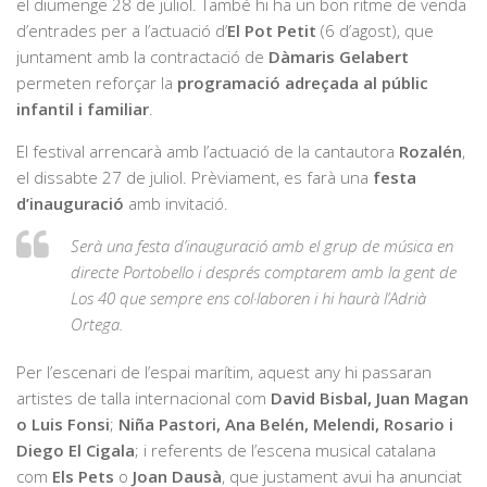
el diumenge 28 de juliol. També hi ha un bon ritme de venda
d’entrades per a l’actuació d’
El Pot Petit
(6 d’agost), que
juntament amb la contractació de
Dàmaris Gelabert
permeten reforçar la
programació adreçada al públic
infantil i familiar
.
El festival arrencarà amb l’actuació de la cantautora
Rozalén
,
el dissabte 27 de juliol. Prèviament, es farà una
festa
d’inauguració
amb invitació.
Serà una festa d’inauguració amb el grup de música en
directe Portobello i després comptarem amb la gent de
Los 40 que sempre ens col·laboren i hi haurà l’Adrià
Ortega.
Per l’escenari de l’espai marítim, aquest any hi passaran
artistes de talla internacional com
David Bisbal, Juan Magan
o Luis Fonsi
;
Niña Pastori, Ana Belén, Melendi, Rosario i
Diego El Cigala
; i referents de l’escena musical catalana
com
Els Pets
o
Joan Dausà
, que justament avui ha anunciat