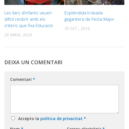
Les llars d’infants veuen
Esplèndida trobada
difícil reobrir amb els
gegantera de Festa Major
criteris que fixa Educació
25 SET., 2016
20 MAIG, 2020
DEIXA UN COMENTARI
Comentari
*
Accepto la
política de privacitat
*
Nom
*
Correu electrònic
*