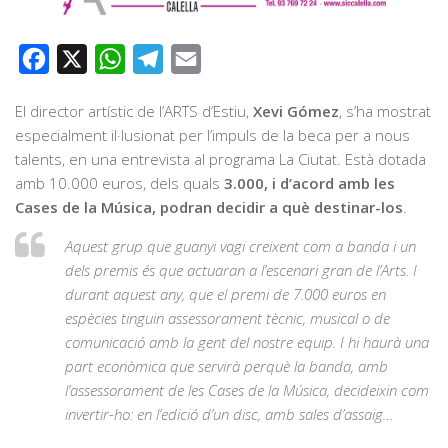
Facebook
X
WhatsApp
Telegram
Email
El director artístic de l’ARTS d’Estiu,
Xevi Gómez
, s’ha mostrat
especialment il·lusionat per l’impuls de la beca per a nous
talents, en una entrevista al programa La Ciutat. Està dotada
amb 10.000 euros, dels quals
3.000, i d’acord amb les
Cases de la Música, podran decidir a què destinar-los
.
Aquest grup que guanyi vagi creixent com a banda i un
dels premis és que actuaran a l’escenari gran de l’Arts. I
durant aquest any, que el premi de 7.000 euros en
espècies tinguin assessorament tècnic, musical o de
comunicació amb la gent del nostre equip. I hi haurà una
part econòmica que servirà perquè la banda, amb
l’assessorament de les Cases de la Música, decideixin com
invertir-ho: en l’edició d’un disc, amb sales d’assaig…