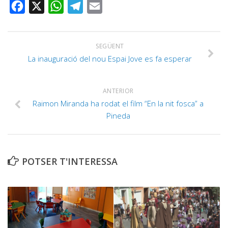
FACEBOOK
X
WHATSAPP
TELEGRAM
EMAIL
SEGÜENT
La inauguració del nou Espai Jove es fa esperar
ANTERIOR
Raimon Miranda ha rodat el film “En la nit fosca” a
Pineda
POTSER T'INTERESSA