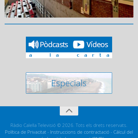
Ràdio Calella Televisió © 2026. Tots els drets reservats.
Política de Privacitat
-
Instruccions de contractació
-
Càlcul del