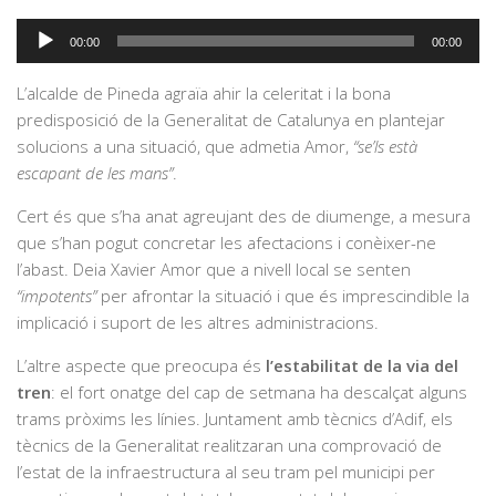
Reproductor
00:00
00:00
d'àudio
L’alcalde de Pineda agraïa ahir la celeritat i la bona
predisposició de la Generalitat de Catalunya en plantejar
solucions a una situació, que admetia Amor,
“se’ls està
escapant de les mans”
.
Cert és que s’ha anat agreujant des de diumenge, a mesura
que s’han pogut concretar les afectacions i conèixer-ne
l’abast. Deia Xavier Amor que a nivell local se senten
“impotents”
per afrontar la situació i que és imprescindible la
implicació i suport de les altres administracions.
L’altre aspecte que preocupa és
l’estabilitat de la via del
tren
: el fort onatge del cap de setmana ha descalçat alguns
trams pròxims les línies. Juntament amb tècnics d’Adif, els
tècnics de la Generalitat realitzaran una comprovació de
l’estat de la infraestructura al seu tram pel municipi per