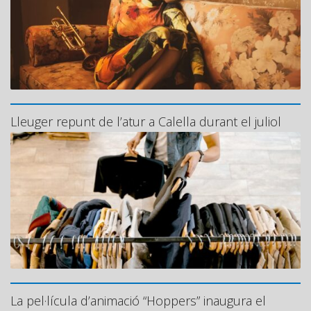
Lleuger repunt de l’atur a Calella durant el juliol
La pel·lícula d’animació “Hoppers” inaugura el