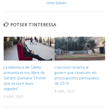
cotes baixes
POTSER T'INTERESSA
La biblioteca de Calella
L’oposició reclama al
presenta el nou llibre de
govern que s’executin els
Gerard Quintana “L’home
pressupostos participatius
que va viure dues
de 2019
vegades”
8 ABR., 2022
9 ABR., 2021