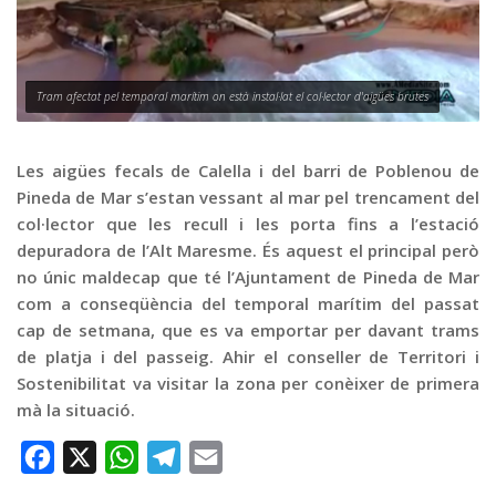
Graella
Publicitat
Contacte
Tram afectat pel temporal marítim on està instal·lat el col·lector d'aigües brutes
Les aigües fecals de Calella i del barri de Poblenou de
Pineda de Mar s’estan vessant al mar pel trencament del
col·lector que les recull i les porta fins a l’estació
depuradora de l’Alt Maresme. És aquest el principal però
no únic maldecap que té l’Ajuntament de Pineda de Mar
com a conseqüència del temporal marítim del passat
cap de setmana, que es va emportar per davant trams
de platja i del passeig. Ahir el conseller de Territori i
Sostenibilitat va visitar la zona per conèixer de primera
mà la situació.
Facebook
X
WhatsApp
Telegram
Email