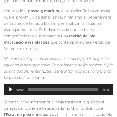
garantir, per damunt de tot, la seguretat del servei.
I en relació al
passeig marítim
, el conseller Rull va anunciar
que el pròxim 30 de gener es reuniran amb el Departament
de Costes de l’Estat, a Madrid, per analitzar la situació i
plantejar mesures. És l’administració que en té les
competències i a qui demanarà una
revisió del pla
d’actuació a les platges
que contemplava una inversió de
52 milions d’euros.
“Hem acreditat que tota la zona on hi havia espigó és la que ha
aguantat el passeig marítim. Potser haurem de fer revisions al pla
que ha d’implementar l’Estat i generalitzar això que ha funcionat
bé a Pineda”
, va apuntar.
Reproductor
00:00
00:00
d'àudio
El conseller va informar que havia traslladat la qüestió al
delegat del Govern a Catalunya, Enric Millo, confiant que
l’Estat no posi entrebancs
en la resolució de la situació. Ha