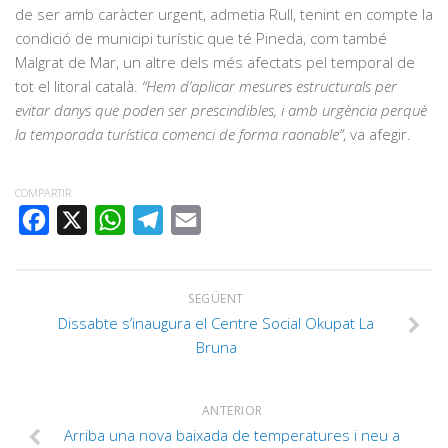
de ser amb caràcter urgent, admetia Rull, tenint en compte la
condició de municipi turístic que té Pineda, com també
Malgrat de Mar, un altre dels més afectats pel temporal de
tot el litoral català.
“Hem d’aplicar mesures estructurals per
evitar danys que poden ser prescindibles, i amb urgència perquè
la temporada turística comenci de forma raonable”
, va afegir.
COMPARTIR
FACEBOOK
X
WHATSAPP
TELEGRAM
EMAIL
SEGÜENT
Dissabte s’inaugura el Centre Social Okupat La
Bruna
ANTERIOR
Arriba una nova baixada de temperatures i neu a