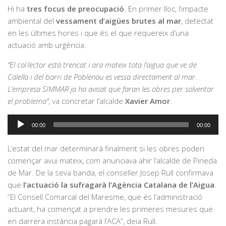
Hi ha
tres focus de preocupació
. En primer lloc, l’impacte
ambiental del
vessament d’aigües brutes al mar
, detectat
en les últimes hores i que és el que requereix d’una
actuació amb urgència.
“El col·lector està trencat i ara mateix tota l’aigua que ve de
Calella i del barri de Poblenou es vessa directament al mar.
L’empresa SIMMAR ja ha avisat que faran les obres per solventar
el problema”
, va concretar l’alcalde
Xavier Amor
.
Reproductor
00:00
00:00
d'àudio
L’estat del mar determinarà finalment si les obres poden
començar avui mateix, com anunciava ahir l’alcalde de Pineda
de Mar. De la seva banda, el conseller Josep Rull confirmava
que
l’actuació la sufragarà l’Agència Catalana de l’Aigua
.
“El Consell Comarcal del Maresme, que és l’administració
actuant, ha començat a prendre les primeres mesures que
en darrera instància pagarà l’ACA”, deia Rull.