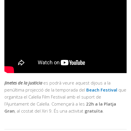
Jinetes de la justicia
es podrà veure aquest dijous a la
penúltima projecció de la temporada del
Beach Festival
que
organitza el Calella Film Festival amb el suport de
l’Ajuntament de Calella. Començarà a les
22h a la Platja
Gran
, al costat del Xiri 9. És una activitat
gratuïta
.