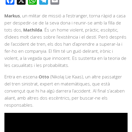
Facebook
X
WhatsApp
Telegram
Email
Markus
, un militar de missió a l’estranger, torna ràpid a casa
per despedir-se de la seva dona i reunir-se amb la filla de
tots dos,
Mathilda
. És un home violent, pràctic, escèptic,
d’idees molt clares sobre l’existència i el destí. Però després
de l’accident de tren, els dos han d’aprendre a superar-la i
fer-ho en companyia. El film té un guió delirant, irònic i
violent, a la vegada que innocent. Es sustenta en la teoria de
les casualitats i les probabilitats.
Entra en escena
Otto
(Nikolaj Lie Kaas), un altre passatger
del tren sinistrat, expert en matemàtiques, que està
convençut que hi ha algú darrera l’accident. Al final s’acaben
aliant, amb altres dos escèntrics, per buscar-ne els
responsables.