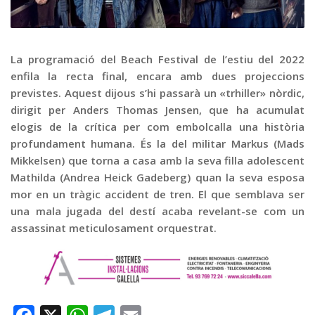
Graella
Publicitat
Contacte
La programació del Beach Festival de l’estiu del 2022
enfila la recta final, encara amb dues projeccions
previstes. Aquest dijous s’hi passarà un «trhiller» nòrdic,
dirigit per Anders Thomas Jensen, que ha acumulat
elogis de la crítica per com embolcalla una història
profundament humana. És la del militar Markus (Mads
Mikkelsen) que torna a casa amb la seva filla adolescent
Mathilda (Andrea Heick Gadeberg) quan la seva esposa
mor en un tràgic accident de tren. El que semblava ser
una mala jugada del destí acaba revelant-se com un
assassinat meticulosament orquestrat.