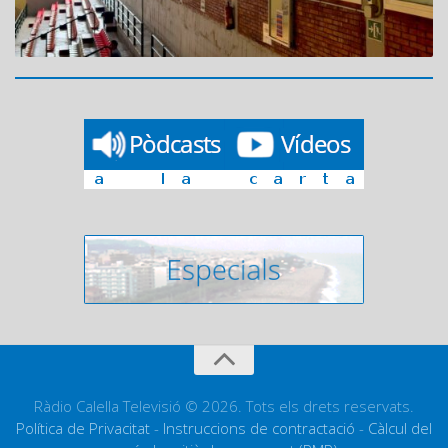
Ràdio Calella Televisió © 2026. Tots els drets reservats.
Política de Privacitat
-
Instruccions de contractació
-
Càlcul del