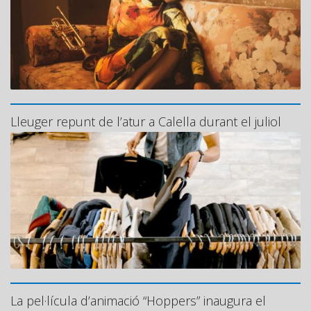
Lleuger repunt de l’atur a Calella durant el juliol
La pel·lícula d’animació “Hoppers” inaugura el