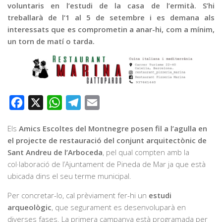
voluntaris en l’estudi de la casa de l’ermità. S’hi
treballarà de l’1 al 5 de setembre i es demana als
interessats que es comprometin a anar-hi, com a mínim,
un torn de matí o tarda.
Facebook
X
WhatsApp
Telegram
Email
Els
Amics Escoltes del Montnegre posen fil a l’agulla en
el projecte de restauració del conjunt arquitectònic de
Sant Andreu de l’Arboceda
, pel qual compten amb la
col·laboració de l’Ajuntament de Pineda de Mar ja que està
ubicada dins el seu terme municipal.
Per concretar-lo, cal prèviament fer-hi un
estudi
arqueològic
, que segurament es desenvoluparà en
diverses fases. La primera campanya està programada per