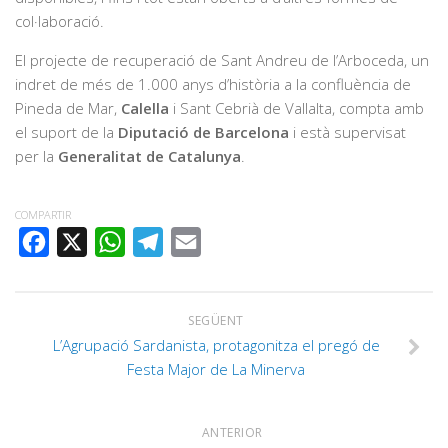
col·laboració.
El projecte de recuperació de Sant Andreu de l’Arboceda, un
indret de més de 1.000 anys d’història a la confluència de
Pineda de Mar,
Calella
i Sant Cebrià de Vallalta, compta amb
el suport de la
Diputació de Barcelona
i està supervisat
per la
Generalitat de Catalunya
.
COMPARTIR
FACEBOOK
X
WHATSAPP
TELEGRAM
EMAIL
SEGÜENT
L’Agrupació Sardanista, protagonitza el pregó de
Festa Major de La Minerva
ANTERIOR