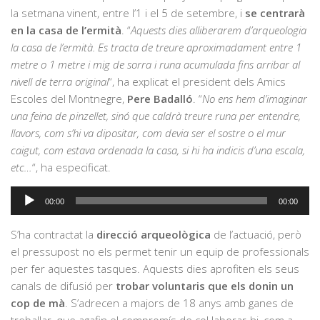
la setmana vinent, entre l’1 i el 5 de setembre, i
se centrarà
en la casa de l’ermità
. “
Aquests dies alliberarem d’arqueologia
la casa de l’ermità. Es tracta de treure aproximadament entre 1
metre o 1 metre i mig de sorra i runa acumulada fins arribar al
nivell de terra original
“, ha explicat el president dels Amics
Escoles del Montnegre,
Pere Badalló
. “
No ens hem d’imaginar
una feina de pinzellet, sinó que caldrà treure runa per entendre,
llavors, com s’hi va dipositar, com devia ser el sostre o el mur
caigut, com estava ordenada la casa, si hi ha indicis d’una escala,
etc…
“, ha especificat.
Reproductor
00:00
00:00
d'àudio
S’ha contractat la
direcció arqueològica
de l’actuació, però
el pressupost no els permet tenir un equip de professionals
per fer aquestes tasques. Aquests dies aprofiten els seus
canals de difusió per
trobar voluntaris que els donin un
cop de mà
. S’adrecen a majors de 18 anys amb ganes de