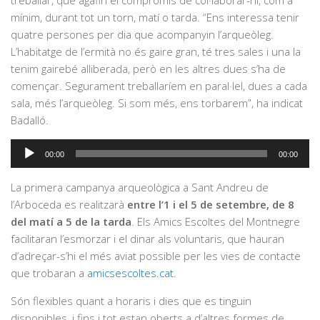
treballar, que agafin el compromís de col·laborar-hi, com a
mínim, durant tot un torn, matí o tarda. “Ens interessa tenir
quatre persones per dia que acompanyin l’arqueòleg.
L’habitatge de l’ermità no és gaire gran, té tres sales i una la
tenim gairebé alliberada, però en les altres dues s’ha de
començar. Segurament treballaríem en paral·lel, dues a cada
sala, més l’arqueòleg. Si som més, ens torbarem”, ha indicat
Badalló.
Reproductor
00:00
00:00
d'àudio
La primera campanya arqueològica a Sant Andreu de
l’Arboceda es realitzarà
entre l’1 i el 5 de setembre, de 8
del matí a 5 de la tarda
. Els Amics Escoltes del Montnegre
facilitaran l’esmorzar i el dinar als voluntaris, que hauran
d’adreçar-s’hi el més aviat possible per les vies de contacte
que trobaran a
amicsescoltes.cat
.
Són flexibles quant a horaris i dies que es tinguin
disponibles, i fins i tot estan oberts a d’altres formes de