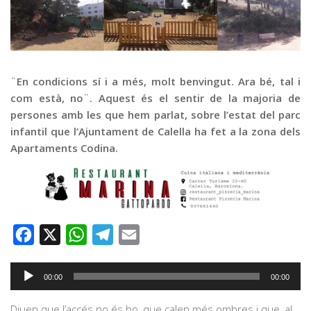
Graella
Publicitat
Contacte
¨En condicions sí i a més, molt benvingut. Ara bé, tal i
com està, no¨. Aquest és el sentir de la majoria de
persones amb les que hem parlat, sobre l’estat del parc
infantil que l’Ajuntament de Calella ha fet a la zona dels
Apartaments Codina.
Facebook
X
WhatsApp
Telegram
Email
Reproductor
00:00
00:00
d'àudio
Diuen que l’accés no és bo, que calen més ombres i que, al