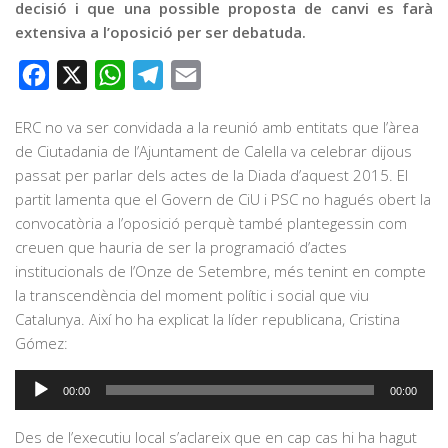
decisió i que una possible proposta de canvi es farà
extensiva a l’oposició per ser debatuda.
Facebook
X
WhatsApp
Telegram
Email
ERC no va ser convidada a la reunió amb entitats que l’àrea
de Ciutadania de l’Ajuntament de Calella va celebrar dijous
passat per parlar dels actes de la Diada d’aquest 2015. El
partit lamenta que el Govern de CiU i PSC no hagués obert la
convocatòria a l’oposició perquè també plantegessin com
creuen que hauria de ser la programació d’actes
institucionals de l’Onze de Setembre, més tenint en compte
la transcendència del moment polític i social que viu
Catalunya. Així ho ha explicat la líder republicana, Cristina
Gómez:
Reproductor
00:00
00:00
d'àudio
Des de l’executiu local s’aclareix que en cap cas hi ha hagut