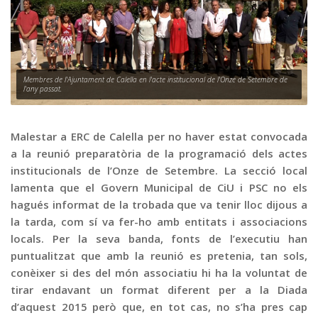
Graella
Publicitat
Contacte
Membres de l'Ajuntament de Calella en l'acte institucional de l'Onze de Setembre de
l'any passat.
Malestar a ERC de Calella per no haver estat convocada
a la reunió preparatòria de la programació dels actes
institucionals de l’Onze de Setembre. La secció local
lamenta que el Govern Municipal de CiU i PSC no els
hagués informat de la trobada que va tenir lloc dijous a
la tarda, com sí va fer-ho amb entitats i associacions
locals. Per la seva banda, fonts de l’executiu han
puntualitzat que amb la reunió es pretenia, tan sols,
conèixer si des del món associatiu hi ha la voluntat de
tirar endavant un format diferent per a la Diada
d’aquest 2015 però que, en tot cas, no s’ha pres cap