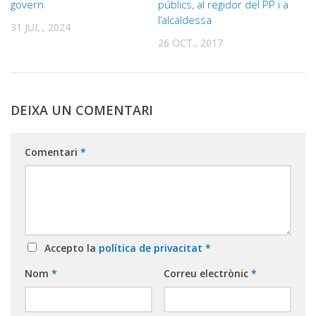
govern
públics, al regidor del PP i a
l’alcaldessa
31 JUL., 2024
26 OCT., 2017
DEIXA UN COMENTARI
Comentari
*
Accepto la
política de privacitat
*
Nom
*
Correu electrònic
*