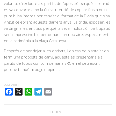
voluntat d’excloure als partits de l’oposició perquè la reunió
es va convocar amb la única intenció de copsar fins a quin
punt hi ha interès per canviar el format de la Diada que s’ha
vingut celebrant aquests darrers anys. La crida, exposen, es
va dirigir a les entitats perquè la seva implicació i participació
seria imprescindible per donar-li un nou aire, especialment
en la cerimònia a la plaça Catalunya.
Després de sondejar a les entitats, i en cas de plantejar en
ferm una proposta de canvi, aquesta es presentaria als
partits de l’oposició -com demana ERC en el seu escrit-
perquè també hi puguin opinar.
COMPARTIR
FACEBOOK
X
WHATSAPP
TELEGRAM
EMAIL
SEGÜENT