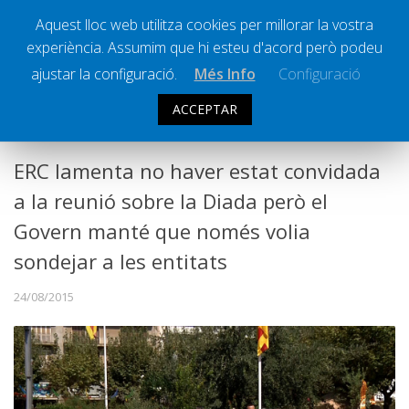
Aquest lloc web utilitza cookies per millorar la vostra
experiència. Assumim que hi esteu d'acord però podeu
Ràdio Calella Televisió
Notícies
ajustar la configuració.
Més Info
Configuració
Comunicació
ACCEPTAR
POLÍTICA
Cultura
Política
ERC lamenta no haver estat convidada
Societat
a la reunió sobre la Diada però el
Successos
Govern manté que només volia
Esports
sondejar a les entitats
La Banqueta
24/08/2015
Transmissions Esportives
Pòdcasts
Vídeos