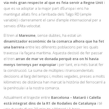
via més gran respecte al que es feia servir a Regne Unit
i
que es va adoptar a la major part d’Europa i ens ha
mantingut aïllats fins a l’arribada dels Talgo RD (ample
variable) i darrerament el canvi d’ample internacional per a
serveis d’Alta velocitat.
El tren al
Maresme
, sense dubtes, ha estat un
dinamitzador econòmic de la comarca alhora que ha fet
una barrera
entre les diferents poblacions per les quals
travessa i la façana marítima. Aquesta decisió de fer passar
el tren
arran de mar ve donada perquè era on hi havia
menys terrenys per expropiar
i per tant, era més barat fer
la construcció. La suma de múltiples i transcendentals
decisions al llarg del temps i, moltes vegades, preses a molts
kilòmetres de distància han marcat la història del ferrocarril a
la península i a la nostra comarca.
Actualment el trajecte entre
Barcelona – Mataró i Calella
està integrat dins de la R1 de Rodalies de Catalunya
i té
una durada d’uns 30 minuts a Mataró i 1 hora