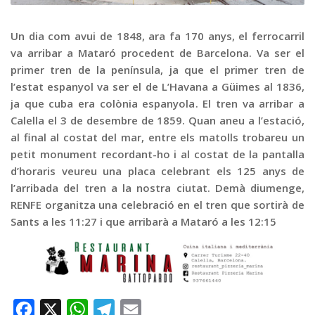
Graella
Publicitat
Un dia com avui de 1848, ara fa 170 anys, el ferrocarril
va arribar a Mataró procedent de Barcelona. Va ser el
Contacte
primer tren de la península, ja que el primer tren de
l’estat espanyol va ser el de L’Havana a Güimes al 1836,
ja que cuba era colònia espanyola. El tren va arribar a
Calella el 3 de desembre de 1859. Quan aneu a l’estació,
al final al costat del mar, entre els matolls trobareu un
petit monument recordant-ho i al costat de la pantalla
d’horaris veureu una placa celebrant els 125 anys de
l’arribada del tren a la nostra ciutat. Demà diumenge,
RENFE organitza una celebració en el tren que sortirà de
Sants a les 11:27 i que arribarà a Mataró a les 12:15
Facebook
X
WhatsApp
Telegram
Email