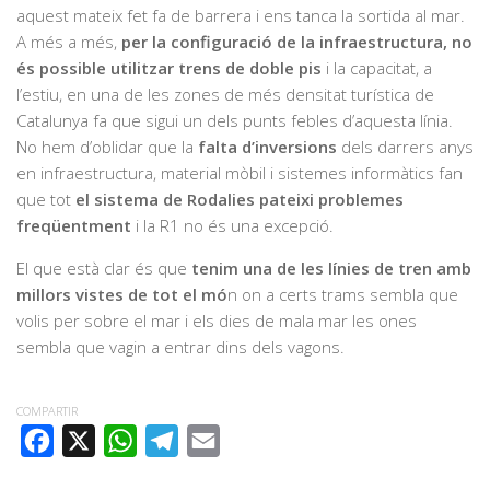
aquest mateix fet fa de barrera i ens tanca la sortida al mar.
A més a més,
per la configuració de la infraestructura, no
és possible utilitzar trens de doble pis
i la capacitat, a
l’estiu, en una de les zones de més densitat turística de
Catalunya fa que sigui un dels punts febles d’aquesta línia.
No hem d’oblidar que la
falta d’inversions
dels darrers anys
en infraestructura, material mòbil i sistemes informàtics fan
que tot
el sistema de Rodalies pateixi problemes
freqüentment
i la R1 no és una excepció.
El que està clar és que
tenim una de les línies de tren amb
millors vistes de tot el mó
n on a certs trams sembla que
volis per sobre el mar i els dies de mala mar les ones
sembla que vagin a entrar dins dels vagons.
COMPARTIR
FACEBOOK
X
WHATSAPP
TELEGRAM
EMAIL