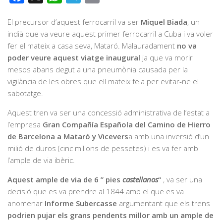
El precursor d’aquest ferrocarril va ser
Miquel Biada
, un
indià que va veure aquest primer ferrocarril a Cuba i va voler
fer el mateix a casa seva, Mataró. Malauradament
no va
poder veure aquest viatge inaugural
ja que va morir
mesos abans degut a una pneumònia causada per la
vigilància de les obres que ell mateix feia per evitar-ne el
sabotatge.
Aquest tren va ser una concessió administrativa de l’estat a
l’empresa
Gran Compañía Española del Camino de Hierro
de Barcelona a Mataró y Vicevers
a amb una inversió d’un
milió de duros (cinc milions de pessetes) i es va fer amb
l’ample de via ibèric.
Aquest ample de via de 6 ” pies
castellanos
“
, va ser una
decisió que es va prendre al 1844 amb el que es va
anomenar
Informe Subercasse
argumentant que els trens
podrien pujar els grans pendents millor amb un ample de