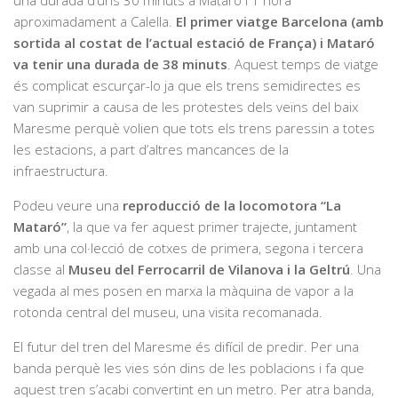
aproximadament a Calella.
El primer viatge Barcelona (amb
sortida al costat de l’actual estació de França) i Mataró
va tenir una durada de 38 minuts
. Aquest temps de viatge
és complicat escurçar-lo ja que els trens semidirectes es
van suprimir a causa de les protestes dels veïns del baix
Maresme perquè volien que tots els trens paressin a totes
les estacions, a part d’altres mancances de la
infraestructura.
Podeu veure una
reproducció de la locomotora “La
Mataró”
, la que va fer aquest primer trajecte, juntament
amb una col·lecció de cotxes de primera, segona i tercera
classe al
Museu del Ferrocarril de Vilanova i la Geltrú
. Una
vegada al mes posen en marxa la màquina de vapor a la
rotonda central del museu, una visita recomanada.
El futur del tren del Maresme és difícil de predir. Per una
banda perquè les vies són dins de les poblacions i fa que
aquest tren s’acabi convertint en un metro. Per atra banda,