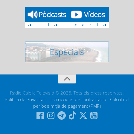
Ràdio Calella Televisió © 2026. Tots els drets reservats.
Política de Privacitat
-
Instruccions de contractació
-
Càlcul del
període mitjà de pagament (PMP)