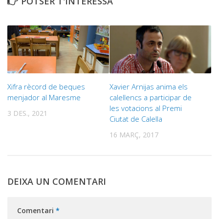
POTSER T'INTERESSA
Xifra rècord de beques
Xavier Arnijas anima els
menjador al Maresme
calellencs a participar de
les votacions al Premi
3 DES., 2021
Ciutat de Calella
16 MARÇ, 2017
DEIXA UN COMENTARI
Comentari
*