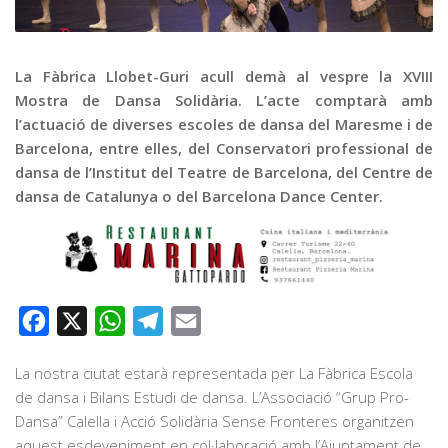
Graella
Publicitat
Contacte
La Fàbrica Llobet-Guri acull demà al vespre la XVIII
Mostra de Dansa Solidària. L’acte comptarà amb
l’actuació de diverses escoles de dansa del Maresme i de
Barcelona, entre elles, del Conservatori professional de
dansa de l’Institut del Teatre de Barcelona, del Centre de
dansa de Catalunya o del Barcelona Dance Center.
Facebook
X
WhatsApp
Telegram
Email
La nostra ciutat estarà representada per La Fàbrica Escola
de dansa i Bilans Estudi de dansa. L’Associació “Grup Pro-
Dansa” Calella i Acció Solidària Sense Fronteres organitzen
aquest esdeveniment en col·laboració amb l’Ajuntament de