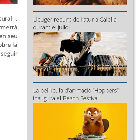
ural i,
Lleuger repunt de l’atur a Calella
rmetrà
durant el juliol
 en seu
obre la
 seguir
La pel·lícula d’animació “Hoppers”
inaugura el Beach Festival