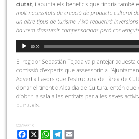
ciutat
, i apunta els beneficis que tindria també 
molt necessitats de creació de producte cultural de 
un altre tipus de turisme. Això requerirà inversions
haurem d’assumir compensacions però convençuts 
Reproductor
00:00
d'àudio
El regidor Sebastián Tejada va plantejar aquesta
comissió d’experts que assessorin a l’Ajuntament
Advertia llavors que l’estructura de l’àrea de Cu
donar el tinent d’Alcaldia de Cultura, entén que e
d’obrir la sala a les entitats per a les seves act
puntuals.
COMPARTIR
FACEBOOK
X
WHATSAPP
TELEGRAM
EMAIL