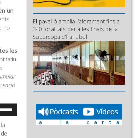
a
en un
ents
El pavelló amplia l’aforament fins a
ra no
340 localitats per a les finals de la
Supercopa d’handbol
tes les
titatiu.
sa
timular
creació
eu
ervir
la
es
 de
ecles