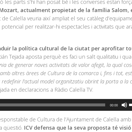
les parts s’hi han posat bé i les converses estan forç
 Mozart, actualment propietat de la família Salom, 
 de Calella veuria així ampliat el seu catàleg d’equipam
potencial per realitzar-hi espectacles i activitats que a
uir la política cultural de la ciutat per aprofitar to
tián Tejada aposta perquè es faci un salt qualitatiu i quan
ia de generar noves activitats de valor afegit, la qual co
mb altres àrees de Cultura de la comarca i, fins i tot, es
redefinir l’actual model organitzatiu obrint la porta a la 
jada en declaracions a Ràdio Calella TV.
F
00:00
s
responstable de Cultura de l’Ajuntament de Calella amb 
l
ta qüestió.
ICV defensa que la seva proposta té visió
t