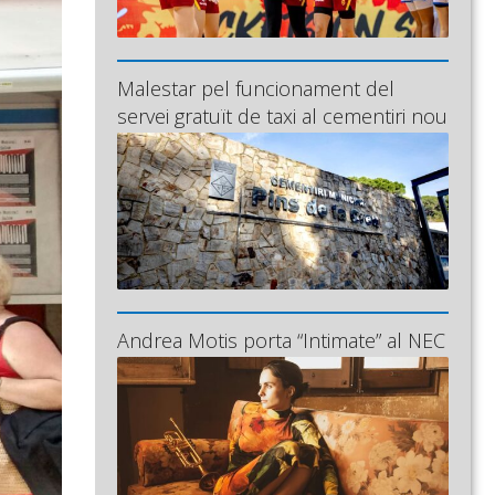
Malestar pel funcionament del
servei gratuït de taxi al cementiri nou
Andrea Motis porta “Intimate” al NEC