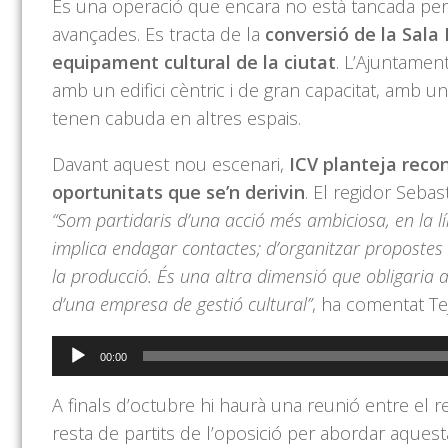
És una operació que encara no està tancada però 
avançades. Es tracta de la
conversió de la Sala
equipament cultural de la ciutat
. L’Ajuntament
amb un edifici cèntric i de gran capacitat, amb un 
tenen cabuda en altres espais.
Davant aquest nou escenari,
ICV planteja recond
oportunitats que se’n derivin
. El regidor Sebas
“Som partidaris d’una acció més ambiciosa, en la lín
implica endagar contactes; d’organitzar propostes a
la producció. És una altra dimensió que obligaria a 
d’una empresa de gestió cultural”
, ha comentat Te
Reproductor
00:00
d'àudio
A finals d’octubre hi haurà una reunió entre el 
resta de partits de l’oposició per abordar aques