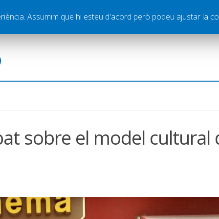
ella
Publicitat
Contacte
periència. Assumim que hi esteu d'acord però podeu ajustar la co
ó
bat sobre el model cultural 