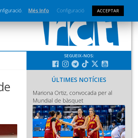
nfiguració.
Més Info
Configuració
ACCEPTAR
SEGUEIX-NOS:
ÚLTIMES NOTÍCIES
de
Mariona Ortiz, convocada per al
Mundial de bàsquet