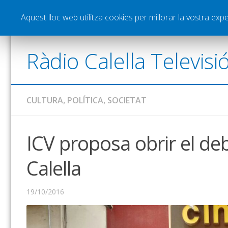
Notícies
Esports
Pòdcasts
Vídeos
Gra
Aquest lloc web utilitza cookies per millorar la vostra ex
Ràdio Calella Televisi
CULTURA
,
POLÍTICA
,
SOCIETAT
ICV proposa obrir el de
Calella
19/10/2016