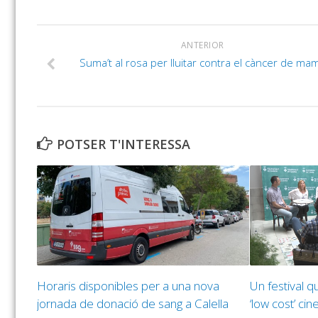
ANTERIOR
Suma’t al rosa per lluitar contra el càncer de ma
POTSER T'INTERESSA
Horaris disponibles per a una nova
Un festival q
jornada de donació de sang a Calella
‘low cost’ ci