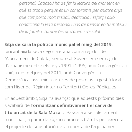
personal. Cadascú ha de fer la lectura del moment en
què es troba perquè és un compromís per quatre anys
que comporta molt treball, dedicació i esforç i això
condiciona la vida personal i has de pensar en tu mateix i
de la família. També l’estat d’ànim i de salut.
Sitjà deixarà la política municipal el maig del 2019
,
tancant així la seva segona etapa com a regidor de
l’Ajuntament de Calella; sempre al Govern. Va ser regidor
d’Urbanisme entre els anys 1991 i 1995, amb Convergència i
Unió; i des del juny del 2011, amb Convergència
Democràtica, assumint carteres de pes dins la gestió local
com Hisenda, Règim intern o Territori i Obres Públiques.
En aquest àmbit, Sitjà ha avançat que aquests pròxims dies
s’acabarà de
formalitzar definitivament el canvi de
titularitat de la Sala Mozart
. Passarà a ser plenament
municipal i, a partir d’això, s’iniciaran els tràmits per executar
el projecte de substitució de la coberta de l’equipament