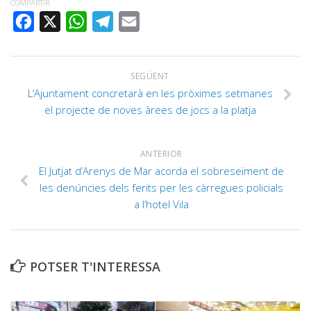
COMPARTIR
FACEBOOK
X
WHATSAPP
TELEGRAM
EMAIL
SEGÜENT
L’Ajuntament concretarà en les pròximes setmanes
el projecte de noves àrees de jocs a la platja
ANTERIOR
El Jutjat d’Arenys de Mar acorda el sobreseïment de
les denúncies dels ferits per les càrregues policials
a l’hotel Vila
POTSER T'INTERESSA