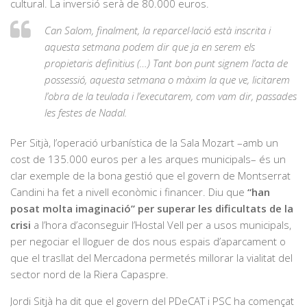
cultural. La inversió serà de 80.000 euros.
Can Salom, finalment, la reparcel·lació està inscrita i
aquesta setmana podem dir que ja en serem els
propietaris definitius (…) Tant bon punt signem l’acta de
possessió, aquesta setmana o màxim la que ve, licitarem
l’obra de la teulada i l’executarem, com vam dir, passades
les festes de Nadal.
Per Sitjà, l’operació urbanística de la Sala Mozart –amb un
cost de 135.000 euros per a les arques municipals– és un
clar exemple de la bona gestió que el govern de Montserrat
Candini ha fet a nivell econòmic i financer. Diu que
“han
posat molta imaginació” per superar les dificultats de la
crisi
a l’hora d’aconseguir l’Hostal Vell per a usos municipals,
per negociar el lloguer de dos nous espais d’aparcament o
que el trasllat del Mercadona permetés millorar la vialitat del
sector nord de la Riera Capaspre.
Jordi Sitjà ha dit que el govern del PDeCAT i PSC ha començat