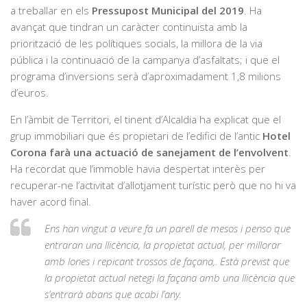
a treballar en els
Pressupost Municipal del 2019
. Ha
avançat que tindran un caràcter continuista amb la
priorització de les polítiques socials, la millora de la via
pública i la continuació de la campanya d’asfaltats; i que el
programa d’inversions serà d’aproximadament 1,8 milions
d’euros.
En l’àmbit de Territori, el tinent d’Alcaldia ha explicat que el
grup immobiliari que és propietari de l’edifici de l’antic
Hotel
Corona farà una actuació de sanejament de l’envolvent
.
Ha recordat que l’immoble havia despertat interès per
recuperar-ne l’activitat d’allotjament turístic però que no hi va
haver acord final.
Ens han vingut a veure fa un parell de mesos i penso que
entraran una llicència, la propietat actual, per millorar
amb lones i repicant trossos de façana,. Està previst que
la propietat actual netegi la façana amb una llicència que
s’entrarà abans que acabi l’any.