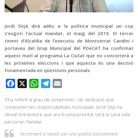
Graella
Publicitat
Contacte
Jordi Sitjà dirà adéu a la política municipal un cop
s’esgoti l’actual mandat, el maig del 2019. El tercer
tinent d’Alcaldia de l’executiu de Montserrat Candini i
portaveu del Grup Municipal del PDeCAT ha confirmat
aquest matí al programa La Ciutat que no concorrerà a
les pròximes eleccions i que aquesta és una decisió
fonamentada en qüestions personals.
Facebook
X
WhatsApp
Telegram
Email
S’ha referit al grau de compromís i de dedicació que
comporten les responsabilitats municipals. Jordi Sitjà ha
deixat entreveure que ara la seva prioritat serà la seva vida
personal i familiar.
No tornaré a repetir per una qüestió estríctament