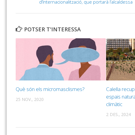
d’Internacionalització, que portarà l’alcaldessa
POTSER T'INTERESSA
Què són els micromasclismes?
Calella recu
espais natural
25 NOV., 2020
climàtic
2 DES., 2024