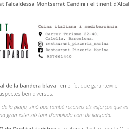
at l’alcaldessa Montserrat Candini i el tinent d’Alca
al de la bandera blava
i en el fet que garanteixi el
aspectes ben diversos.
 de la platja, sinó que també reconeix els esforços que es
d’una gran extensió tant d’amplada com de llargada.
Q de Qualitat turística
que atorga l’Institut per la Qual