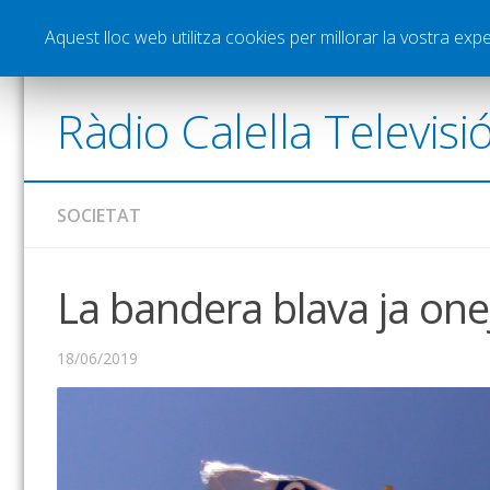
Notícies
Esports
Pòdcasts
Vídeos
Gra
Aquest lloc web utilitza cookies per millorar la vostra ex
Ràdio Calella Televisi
SOCIETAT
La bandera blava ja one
18/06/2019