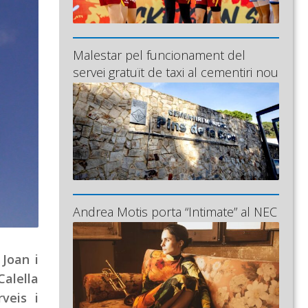
Malestar pel funcionament del
servei gratuït de taxi al cementiri nou
Andrea Motis porta “Intimate” al NEC
 Joan i
Calella
veis i