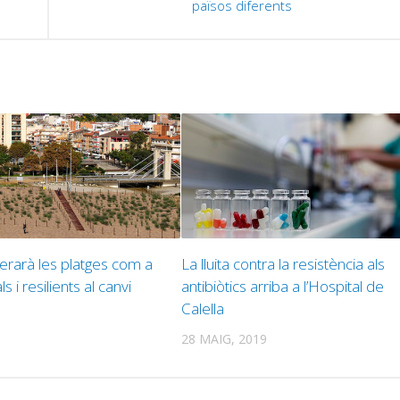
països diferents
perarà les platges com a
La lluita contra la resistència als
s i resilients al canvi
antibiòtics arriba a l’Hospital de
Calella
28 MAIG, 2019