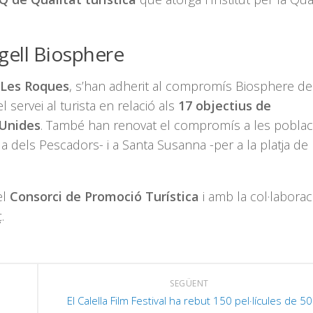
egell Biosphere
Les Roques
, s’han adherit al compromís Biosphere de
el servei al turista en relació als
17 objectius de
 Unides
. També han renovat el compromís a les poblac
la dels Pescadors- i a Santa Susanna -per a la platja de
el
Consorci de Promoció Turística
i amb la col·laborac
.
SEGÜENT
El Calella Film Festival ha rebut 150 pel·lícules de 50