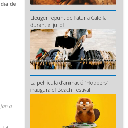
ldia de
Lleuger repunt de l’atur a Calella
durant el juliol
La pel·lícula d’animació “Hoppers”
inaugura el Beach Festival
 fan a
itat