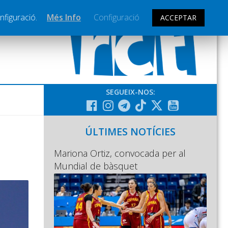
nfiguració.
Més Info
Configuració
ACCEPTAR
SEGUEIX-NOS:
ÚLTIMES NOTÍCIES
Mariona Ortiz, convocada per al
Mundial de bàsquet