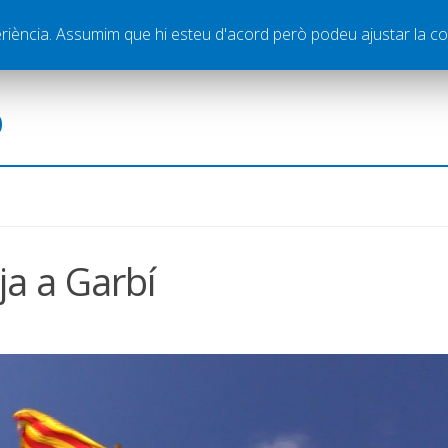
ella
Publicitat
Contacte
periència. Assumim que hi esteu d'acord però podeu ajustar la co
ó
ja a Garbí