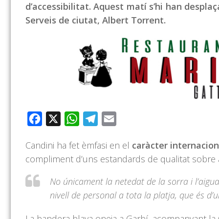
d’accessibilitat. Aquest matí s’hi han desplaç
Serveis de ciutat, Albert Torrent.
Facebook
X
WhatsApp
Telegram
Email
Candini ha fet èmfasi en el
caràcter internacion
compliment d’uns estandards de qualitat sobre 
No únicament la netedat de la sorra i l’aigua
nivell de personal a tota la platja, que és 
La bandera blava oneja a Garbí, acompanyant la