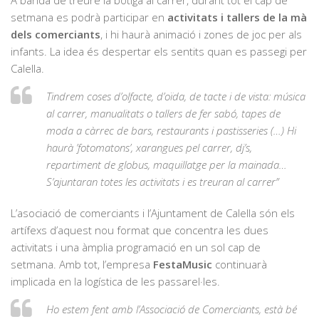
setmana es podrà participar en
activitats i tallers de la mà
dels comerciants
, i hi haurà animació i zones de joc per als
infants. La idea és despertar els sentits quan es passegi per
Calella.
Tindrem coses d’olfacte, d’oïda, de tacte i de vista: música
al carrer, manualitats o tallers de fer sabó, tapes de
moda a càrrec de bars, restaurants i pastisseries (…) Hi
haurà ’fotomatons’, xarangues pel carrer, dj’s,
repartiment de globus, maquillatge per la mainada…
S’ajuntaran totes les activitats i es treuran al carrer”
L’asociació de comerciants i l’Ajuntament de Calella són els
artífexs d’aquest nou format que concentra les dues
activitats i una àmplia programació en un sol cap de
setmana. Amb tot, l’empresa
FestaMusic
continuarà
implicada en la logística de les passarel·les.
Ho estem fent amb l’Associació de Comerciants, està bé