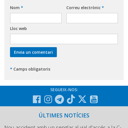
Nom
*
Correu electrònic
*
Lloc web
*
Camps obligatoris
SEGUEIX-NOS:
ÚLTIMES NOTÍCIES
Nou accident amb un senglar al vial d’accés a la C-