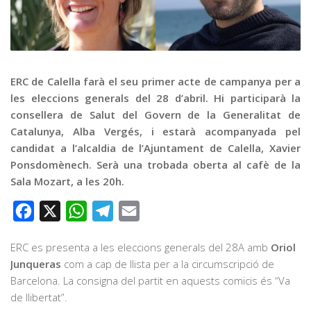
Graella
Publicitat
Contacte
ERC de Calella farà el seu primer acte de campanya per a
les eleccions generals del 28 d’abril. Hi participarà la
consellera de Salut del Govern de la Generalitat de
Catalunya, Alba Vergés, i estarà acompanyada pel
candidat a l’alcaldia de l’Ajuntament de Calella, Xavier
Ponsdomènech. Serà una trobada oberta al cafè de la
Sala Mozart, a les 20h.
Facebook
X
WhatsApp
Telegram
Email
ERC es presenta a les eleccions generals del 28A amb
Oriol
Junqueras
com a cap de llista per a la circumscripció de
Barcelona. La consigna del partit en aquests comicis és “Va
de llibertat”.