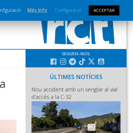
nfiguració.
Més Info
Configuració
ACCEPTAR
SEGUEIX-NOS:
ÚLTIMES NOTÍCIES
ha
Nou accident amb un senglar al vial
d’accés a la C-32