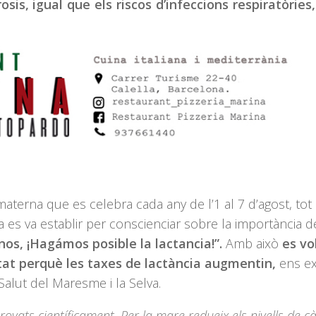
is, igual que els riscos d’infeccions respiratòries, 
materna que es celebra cada any de l’1 al 7 d’agost, tot 
 es va establir per conscienciar sobre la importància d
s, ¡Hagámos posible la lactancia!”.
Amb això
es vo
etat perquè les taxes de lactància augmentin,
ens ex
Salut del Maresme i la Selva.
ovats científicament. Per la mare redueix els nivells de c