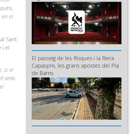
quitis,
 en el
tal Sant
i el
El passeig de les Roques i la Riera
Capaspre, les grans apostes del Pla
 si el
de Barris
ell amb
el