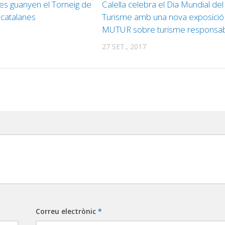
res guanyen el Torneig de
Calella celebra el Dia Mundial del
s catalanes
Turisme amb una nova exposició 
MUTUR sobre turisme responsa
27 SET., 2017
Correu electrònic
*