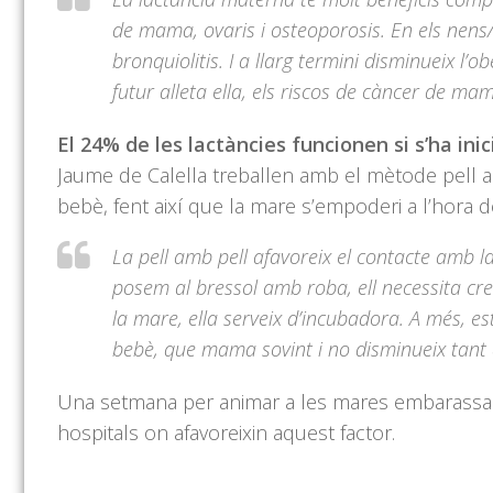
de mama, ovaris i osteoporosis. En els nens/es
bronquiolitis. I a llarg termini disminueix l’o
futur alleta ella, els riscos de càncer de ma
El 24% de les lactàncies funcionen si s’ha ini
Jaume de Calella treballen amb el mètode pell amb
bebè, fent així que la mare s’empoderi a l’hora d
La pell amb pell afavoreix el contacte amb l
posem al bressol amb roba, ell necessita cre
la mare, ella serveix d’incubadora. A més, est
bebè, que mama sovint i no disminueix tant 
Una setmana per animar a les mares embarassade
hospitals on afavoreixin aquest factor.