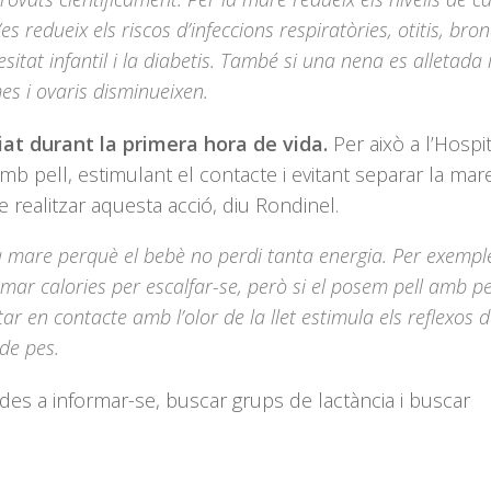
 redueix els riscos d’infeccions respiratòries, otitis, bron
besitat infantil i la diabetis. També si una nena es alletada i
mes i ovaris disminueixen.
ciat durant la primera hora de vida.
Per això a l’Hospi
 pell, estimulant el contacte i evitant separar la mare 
e realitzar aquesta acció, diu Rondinel.
a mare perquè el bebè no perdi tanta energia. Per exemple,
mar calories per escalfar-se, però si el posem pell amb p
ar en contacte amb l’olor de la llet estimula els reflexos d
de pes.
s a informar-se, buscar grups de lactància i buscar