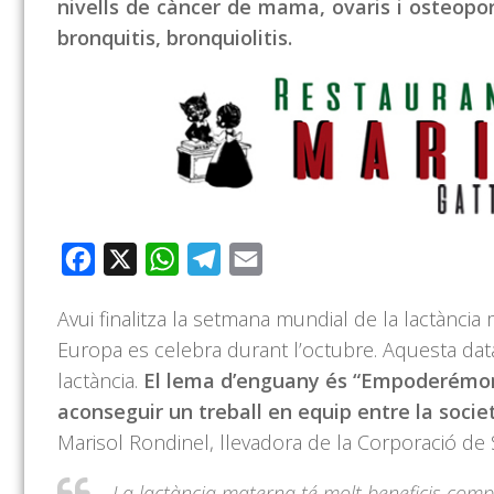
nivells de càncer de mama, ovaris i osteoporos
bronquitis, bronquiolitis.
Facebook
X
WhatsApp
Telegram
Email
Avui finalitza la setmana mundial de la lactància 
Europa es celebra durant l’octubre. Aquesta data
lactància.
El lema d’enguany és “Empoderémono
aconseguir un treball en equip entre la soci
Marisol Rondinel, llevadora de la Corporació de 
La lactància materna té molt beneficis compr