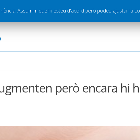
ella
Publicitat
Contacte
periència. Assumim que hi esteu d'acord però podeu ajustar la co
ó
 augmenten però encara hi 