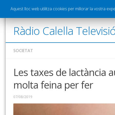
Notícies
Esports
Pòdcasts
Vídeos
Gra
Aquest lloc web utilitza cookies per millorar la vostra ex
Ràdio Calella Televisi
SOCIETAT
Les taxes de lactància
molta feina per fer
07/08/2019