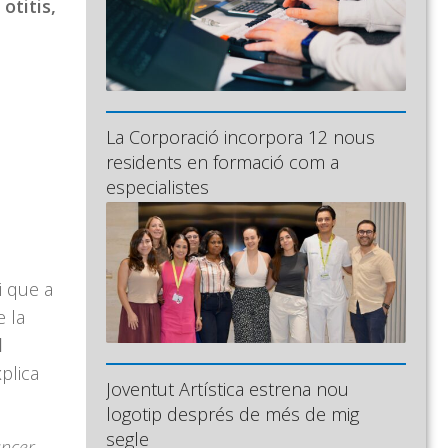
otitis,
La Corporació incorpora 12 nous
residents en formació com a
especialistes
i que a
e la
l
plica
Joventut Artística estrena nou
logotip després de més de mig
segle
àncer