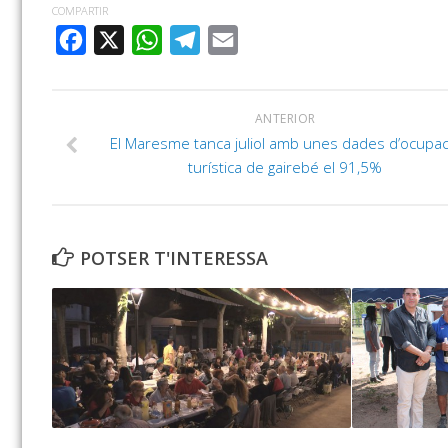
COMPARTIR
FACEBOOK
X
WHATSAPP
TELEGRAM
EMAIL
ANTERIOR
El Maresme tanca juliol amb unes dades d’ocupac
turística de gairebé el 91,5%
POTSER T'INTERESSA