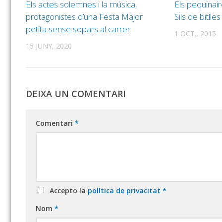
Els actes solemnes i la música,
Els pequinai
protagonistes d’una Festa Major
Sils de bitlle
petita sense sopars al carrer
1 OCT., 2015
15 JUNY, 2020
DEIXA UN COMENTARI
Comentari
*
Accepto la
política de privacitat
*
Nom
*