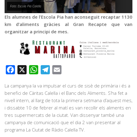
Graella
Foto: Escola Pia Calella
Publicitat
Els alumnes de l’Escola Pia han aconseguit recaptar 1130
Contacte
km d’aliments gràcies al Gran Recapte que van
organitzar a principi de mes.
Facebook
X
WhatsApp
Telegram
Email
La campanya la va impulsar el curs de sisè de primària i és a
benefici de Càritas Calella i el Banc dels Aliments. S’ha fet a
nivell intern, al llarg de tota la primera setmana d’aquest mes,
i dissabte 10 de febrer al matí es van recollir els aliments en
tres supermercats de la ciutat. Van dissenyar també una
campanya de comunicació que el dia 2 van presentar al
programa La Ciutat de Ràdio Calella TV.