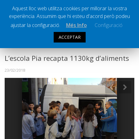
Aquest lloc web utilitza cookies per millorar la vostra
experiència. Assumim que hi esteu d'acord però podeu
Ràdio Calella Televisió
Notícies
ajustar la configuració.
Més Info
Configuració
Comunicació
ACCEPTAR
SOCIETAT
Cultura
Política
L’escola Pia recapta 1130kg d’aliments
Societat
23/02/2018
Successos
Esports
La Banqueta
Transmissions Esportives
Pòdcasts
Vídeos