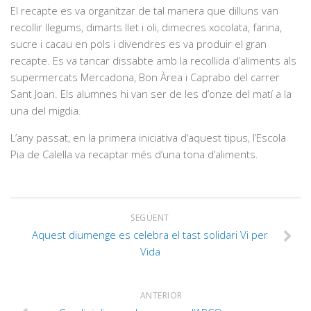
El recapte es va organitzar de tal manera que dilluns van
recollir llegums, dimarts llet i oli, dimecres xocolata, farina,
sucre i cacau en pols i divendres es va produir el gran
recapte. Es va tancar dissabte amb la recollida d’aliments als
supermercats Mercadona, Bon Àrea i Caprabo del carrer
Sant Joan. Els alumnes hi van ser de les d’onze del matí a la
una del migdia.
L’any passat, en la primera iniciativa d’aquest tipus, l’Escola
Pia de Calella va recaptar més d’una tona d’aliments.
SEGÜENT
Aquest diumenge es celebra el tast solidari Vi per
Vida
ANTERIOR