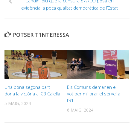
Candini diu que la censura d’ARCO posa en
evidència la poca qualitat democràtica de l’Estat
POTSER T'INTERESSA
Una bona segona part
Els Comuns demanen el
dona la victòria al CB Calella
vot per millorar el servei a
l’R1
5 MAIG, 2024
6 MAIG, 2024