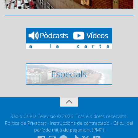
Ràdio Calella Televisió © 2026. Tots els drets reservats.
Política de Privacitat
-
Instruccions de contractació
-
Càlcul del
període mitjà de pagament (PMP)