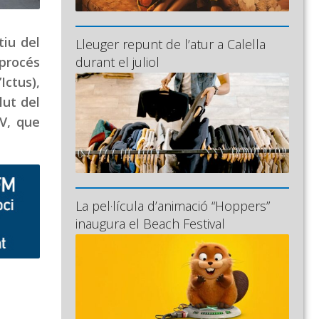
iu del
Lleuger repunt de l’atur a Calella
durant el juliol
 procés
Ictus),
lut del
TV, que
La pel·lícula d’animació “Hoppers”
inaugura el Beach Festival