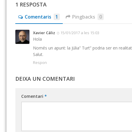
1 RESPOSTA
Comentaris
1
Pingbacks
0
Xavier Cáliz
15/01/2017 a les 15:03
Hola
Només un apunt: la Júlia” Turt” podria ser en realitat 
Salut.
Respon
DEIXA UN COMENTARI
Comentari
*