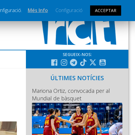
nfiguració.
Més Info
Configuració
ACCEPTAR
SEGUEIX-NOS:
ÚLTIMES NOTÍCIES
Mariona Ortiz, convocada per al
Mundial de bàsquet