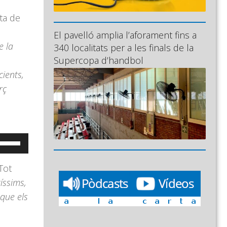
ta de
El pavelló amplia l’aforament fins a
e la
340 localitats per a les finals de la
Supercopa d’handbol
cients,
rç
eu
ervir
Tot
es
íssims,
ecles
 que els
e
letxa
ap