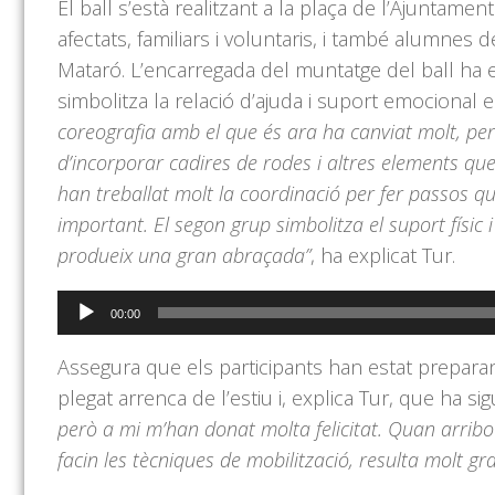
El ball s’està realitzant a la plaça de l’Ajuntamen
afectats, familiars i voluntaris, i també alumne
Mataró. L’encarregada del muntatge del ball ha e
simbolitza la relació d’ajuda i suport emocional
coreografia amb el que és ara ha canviat molt, pe
d’incorporar cadires de rodes i altres elements que
han treballat molt la coordinació per fer passos q
important. El segon grup simbolitza el suport físi
produeix una gran abraçada”
, ha explicat Tur.
Reproductor
00:00
d'àudio
Assegura que els participants han estat preparant
plegat arrenca de l’estiu i, explica Tur, que ha s
però a mi m’han donat molta felicitat. Quan arribo 
facin les tècniques de mobilització, resulta molt gra