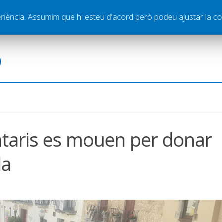
ella
Publicitat
Contacte
periència. Assumim que hi esteu d'acord però podeu ajustar la co
ó
untaris es mouen per donar
la