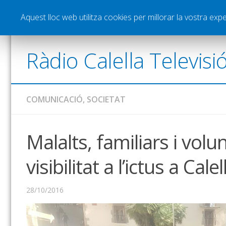
Notícies
Esports
Pòdcasts
Vídeos
Gra
Aquest lloc web utilitza cookies per millorar la vostra ex
Ràdio Calella Televisi
COMUNICACIÓ
,
SOCIETAT
Malalts, familiars i vol
visibilitat a l’ictus a Calel
28/10/2016