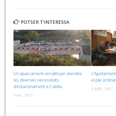
POTSER T'INTERESSA
Un aparcament versàtil per atendre
L’Ajuntament 
les diverses necessitats
el ple ordinar
d’estacionament a Calella
3 ABR., 2017
9 AG., 2017