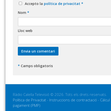
Accepto la
política de privacitat
*
Nom
*
Lloc web
*
Camps obligatoris
Ràdio Calella Televisió © 2026. Tots els drets reservats.
Política de Privacitat
-
Instruccions de contractació
-
Càlcul
pagament (PMP)