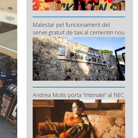
Malestar pel funcionament del
servei gratuït de taxi al cementiri nou
Andrea Motis porta “Intimate” al NEC