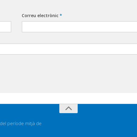
Correu electrònic
*
 del període mitjà de