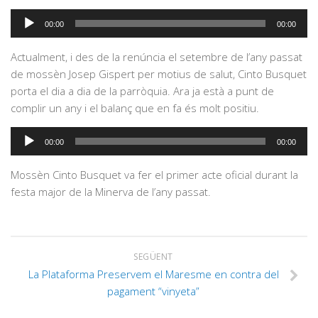
Reproductor
00:00
00:00
d'àudio
Actualment, i des de la renúncia el setembre de l’any passat
de mossèn Josep Gispert per motius de salut, Cinto Busquet
porta el dia a dia de la parròquia. Ara ja està a punt de
complir un any i el balanç que en fa és molt positiu.
Reproductor
00:00
00:00
d'àudio
Mossèn Cinto Busquet va fer el primer acte oficial durant la
festa major de la Minerva de l’any passat.
SEGÜENT
La Plataforma Preservem el Maresme en contra del
pagament “vinyeta”