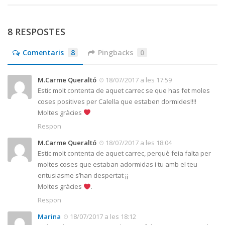
8 RESPOSTES
Comentaris
8
Pingbacks
0
M.Carme Queraltó
18/07/2017 a les 17:59
Estic molt contenta de aquet carrec se que has fet moles
coses positives per Calella que estaben dormides!!!!
Moltes gràcies
Respon
M.Carme Queraltó
18/07/2017 a les 18:04
Estic molt contenta de aquet carrec, perquè feia falta per
moltes coses que estaban adormidas i tu amb el teu
entusiasme s’han despertat ¡¡
Moltes gràcies
.
Respon
Marina
18/07/2017 a les 18:12