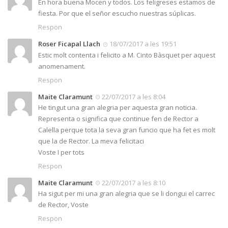
En hora buena Mocen y todos. Los feligreses estamos de
fiesta. Por que el señor escucho nuestras súplicas.
Respon
Roser Ficapal Llach
18/07/2017 a les 19:51
Estic molt contenta i felicito a M. Cinto Bàsquet per aquest
anomenament.
Respon
Maite Claramunt
22/07/2017 a les 8:04
He tingut una gran alegria per aquesta gran noticia.
Representa o significa que continue fen de Rector a
Calella perque tota la seva gran funcio que ha fet es molt
que la de Rector. La meva felicitaci
Voste I per tots
Respon
Maite Claramunt
22/07/2017 a les 8:10
Ha sigut per mi una gran alegria que se li dongui el carrec
de Rector, Voste
Respon