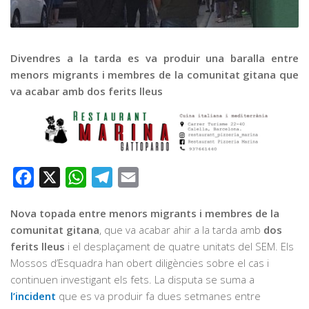
Graella
Publicitat
Contacte
Divendres a la tarda es va produir una baralla entre
menors migrants i membres de la comunitat gitana que
va acabar amb dos ferits lleus
Facebook
X
WhatsApp
Telegram
Email
Nova topada entre menors migrants i membres de la
comunitat gitana
, que va acabar ahir a la tarda amb
dos
ferits lleus
i el desplaçament de quatre unitats del SEM. Els
Mossos d’Esquadra han obert diligències sobre el cas i
continuen investigant els fets. La disputa se suma a
l’incident
que es va produir fa dues setmanes entre