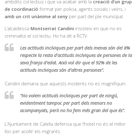
ambdós col·lectius i que va acabar amb la
creació d’un grup
de coordinació
format per policia, agents socials i veïns, i
amb un crit unànime al seny
per part del ple municipal.
L’alcaldessa
Montserrat Candini
insisteix en que no es
criminalitzi el col·lectiu. Ho ha dit a RCTV.
Les actituds incíviques per part dels menas són del 8%
respecte la resta d’actituds incíviques de persones de la
seva franja d’edat. Això vol dir que el 92% de les
actituds incíviques són d’altres persones”.
Candini demana que aquests incidents no es magnifiquin.
“No volem actituds incíviques per part de ningú,
evidentment tampoc per part dels menors no
acompanyats, però no ho fem més gran del que és”.
L’Ajuntament de Calella defensa que l’hotel no és el millor
lloc per acollir els migrants.