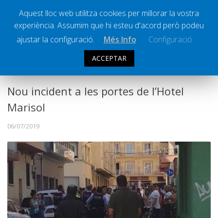
Aquest lloc web utilitza cookies per millorar la vostra
experiència. Assumim que hi esteu d'acord però podeu
Ràdio Calella Televisió
Notícies
ajustar la configuració.
Més Info
Configuració
Comunicació
ACCEPTAR
SOCIETAT
Cultura
Política
Nou incident a les portes de l’Hotel
Societat
Marisol
Successos
06/07/2019
Esports
La Banqueta
Transmissions Esportives
Pòdcasts
Vídeos