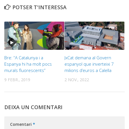
POTSER T'INTERESSA
Bre: “A Catalunya i a
JxCat demana al Govern
Espanya hi ha molt pocs
espanyol que inverteixi 7
murals fluorescents”
milions d’euros a Calella
9 FEBR., 2019
2 NOV., 2022
DEIXA UN COMENTARI
Comentari
*