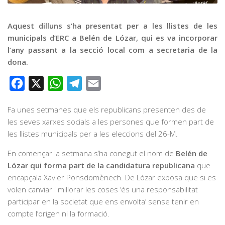
Graella
Publicitat
Aquest dilluns s’ha presentat per a les llistes de les
municipals d’ERC a Belén de Lózar, qui es va incorporar
Contacte
l’any passant a la secció local com a secretaria de la
dona.
Facebook
X
WhatsApp
Telegram
Email
Fa unes setmanes que els republicans presenten des de
les seves xarxes socials a les persones que formen part de
les llistes municipals per a les eleccions del 26-M.
En començar la setmana s’ha conegut el nom de
Belén de
Lózar qui forma part de la candidatura republicana
que
encapçala Xavier Ponsdomènech. De Lózar exposa que si es
volen canviar i millorar les coses ‘és una responsabilitat
participar en la societat que ens envolta’ sense tenir en
compte l’origen ni la formació.