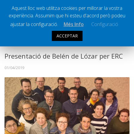
Aquest lloc web utilitza cookies per millorar la vostra
experiència. Assumim que hi esteu d'acord però podeu
Ràdio Calella Televisió
Notícies
ajustar la configuració.
Més Info
Configuració
Comunicació
ACCEPTAR
POLÍTICA
Cultura
Política
Presentació de Belén de Lózar per ERC
Societat
01/04/2019
Successos
Esports
La Banqueta
Transmissions Esportives
Pòdcasts
Vídeos