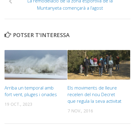
La remodelació de la zona esportiva de la
Muntanyeta començarà a l’agost
POTSER T'INTERESSA
Arriba un temporal amb
Els moviments de lleure
fort vent, pluges i onades
recelen del nou Decret
que regula la seva activitat
19 OCT., 2023
7 NOV., 2016