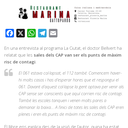
Facebook
X
WhatsApp
Telegram
Email
En una entrevista al programa La Ciutat, el doctor Bellvert ha
relatat que les
sales dels CAP van ser els punts de màxim
risc de contagi
.
El 061 estava col·lapsat, el 112 també. Comencem haver-
hi molts casos i has d’esperar hores que et respongui el
061. Davant d’aquest col·lapse la gent optava per venir
als
CAP
sense ser conscients que aquí corrien risc de contagi.
També les escoles tanquen i venen molts pares a
demanar la baixa… A l’inici de totes les sales
dels CAP
eren
plenes i eren els punts de màxim risc de contagi.
El llibre ens explica des de la visió de l’autor, quina ha estat