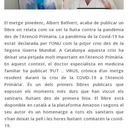
Graella
Publicitat
Contacte
El metge pinedenc, Albert Bellvert, acaba de publicar un
llibre on relata com va ser la lluita contra la pandèmia
des de l’Atenció Primària. La pandèmia de la Covid-19 ha
estat declarada per l’ONU com la pitjor crisi des de la
Segona Guerra Mundial. A Catalunya aquesta crisi ha
deixat una petjada molt important en l’Atenció Primària.
En aquest context, el doctor especialista en medicina
familiar ha publicat ‘PUT .. VIRUS, crònica d’un metge
resident durant la crisi de la COVID-19 a l’Atenció
Primària’. És un dels primers llibres publicats que
exposen els moments més durs que han viscut els
sanitaris lluitant des de primera línia. El llibre està
disponible en català a la plataforma Amazon i segons el
seu autor és un homenatge a tots els sanitaris que
s’han deixat la pell i les hores lluitant combaten la covid-
19.