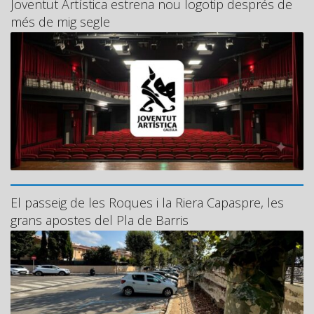
Joventut Artística estrena nou logotip després de
més de mig segle
El passeig de les Roques i la Riera Capaspre, les
grans apostes del Pla de Barris