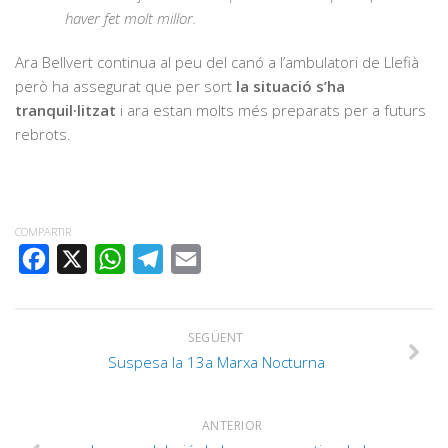
haver fet molt millor.
Ara Bellvert continua al peu del canó a l’ambulatori de Llefià
però ha assegurat que per sort
la situació s’ha
tranquil·litzat
i ara estan molts més preparats per a futurs
rebrots.
COMPARTIR
FACEBOOK
X
WHATSAPP
TELEGRAM
EMAIL
SEGÜENT
Suspesa la 13a Marxa Nocturna
ANTERIOR