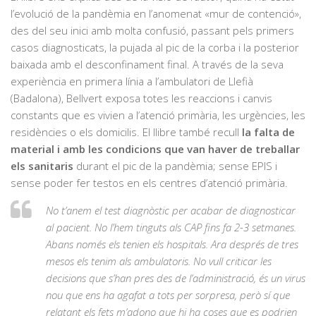
l’evolució de la pandèmia en l’anomenat «mur de contenció»,
des del seu inici amb molta confusió, passant pels primers
casos diagnosticats, la pujada al pic de la corba i la posterior
baixada amb el desconfinament final. A través de la seva
experiència en primera línia a l’ambulatori de Llefià
(Badalona),
Bellvert
exposa totes les reaccions i canvis
constants que es vivien a l’atenció
primària
, les urgències, les
residències o els domicilis.
El llibre també recull
la falta de
material i amb les condicions que van haver de treballar
els sanitaris
durant el pic de la pandèmia; sense
EPIS
i
sense poder fer testos en els centres d’atenció
primària
.
No t’anem el test diagnòstic per acabar de diagnosticar
al pacient. No l’hem tinguts als CAP fins fa 2-3 setmanes.
Abans només els tenien els hospitals. Ara després de tres
mesos els tenim als ambulatoris. No vull criticar les
decisions que s’han pres des de l’administració, és un virus
nou que ens ha agafat a tots per sorpresa, però sí que
relatant els fets m’adono que hi ha coses que es podrien