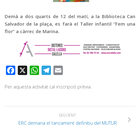
Graella
Publicitat
Demà a dos quarts de 12 del matí, a la Biblioteca Can
Salvador de la plaça, es farà el Taller infantil “Fem una
Contacte
flor” a càrrec de Marina.
Facebook
X
WhatsApp
Telegram
Email
Per aquesta activitat cal inscripció prèvia.
SEGÜENT
ERC demana el tancament definitiu del MUTUR