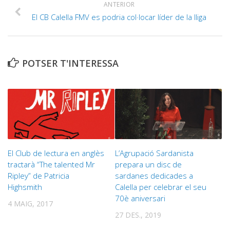
ANTERIOR
El CB Calella FMV es podria col·locar líder de la lliga
POTSER T'INTERESSA
El Club de lectura en anglès
L’Agrupació Sardanista
tractarà “The talented Mr
prepara un disc de
Ripley” de Patricia
sardanes dedicades a
Highsmith
Calella per celebrar el seu
70è aniversari
4 MAIG, 2017
27 DES., 2019