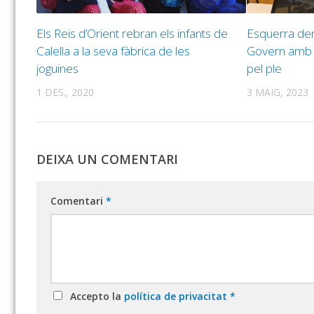
Els Reis d’Orient rebran els infants de
Esquerra denu
Calella a la seva fàbrica de les
Govern amb 
joguines
pel ple
1 DES., 2020
3 MAIG, 2023
DEIXA UN COMENTARI
Comentari
*
Accepto la
política de privacitat
*