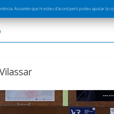
ella
Publicitat
Contacte
periència. Assumim que hi esteu d'acord però podeu ajustar la co
ó
 Vilassar