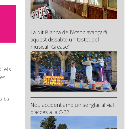
La Nit Blanca de l’Atsoc avançarà
aquest dissabte un tastet del
musical “Grease”
í els
es i
 a La
Nou accident amb un senglar al vial
d’accés a la C-32