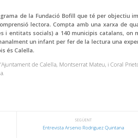
ograma de la Fundació Bofill que té per objectiu i
a comprensió lectora. Compta amb una xarxa de qu
es i entitats socials) a 140 municipis catalans, on
nalment un infant per fer de la lectura una expe
s és Calella.
’Ajuntament de Calella, Montserrat Mateu, i Coral Priet
a.
SEGÜENT
Entrevista Arsenio Rodriguez Quintana