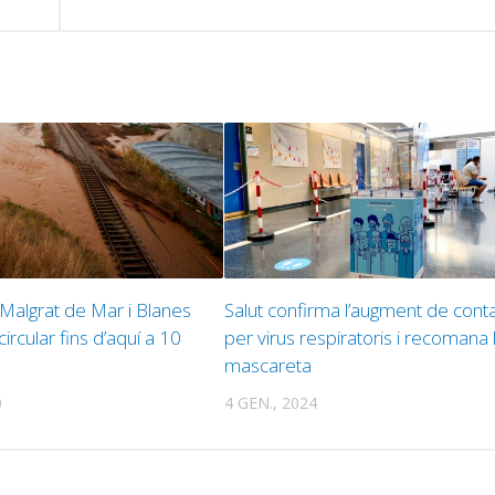
 Malgrat de Mar i Blanes
Salut confirma l’augment de cont
ircular fins d’aquí a 10
per virus respiratoris i recomana 
mascareta
0
4 GEN., 2024