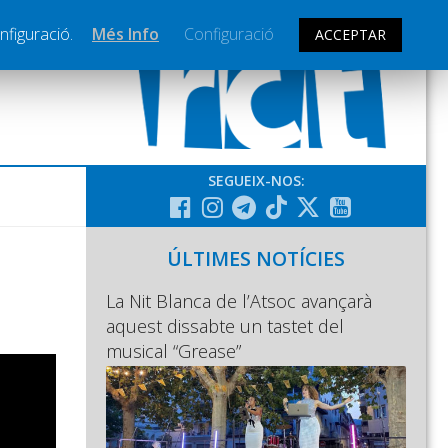
nfiguració.
Més Info
Configuració
ACCEPTAR
SEGUEIX-NOS:
ÚLTIMES NOTÍCIES
La Nit Blanca de l’Atsoc avançarà
aquest dissabte un tastet del
musical “Grease”