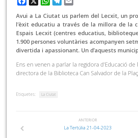
Facebook
X
WhatsApp
Telegram
Email
Avui a La Ciutat us parlem del Lecxit, un pr
l’èxit educatiu a través de la millora de l
Espais Lecxit (centres educatius, bibliotequ
1.900 persones voluntàries acompanyen setma
divertida i apassionant. Un d’aquests municipi
Ens en venen a parlar la regidora d’Educació de l
directora de la Biblioteca Can Salvador de la Plaç
Etiquetes:
La Ciutat
ANTERIOR
La Tertúlia 21-04-2023