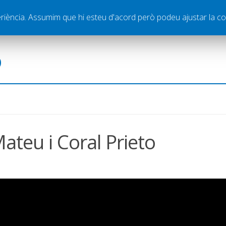
ella
Publicitat
Contacte
periència. Assumim que hi esteu d'acord però podeu ajustar la co
ó
ateu i Coral Prieto