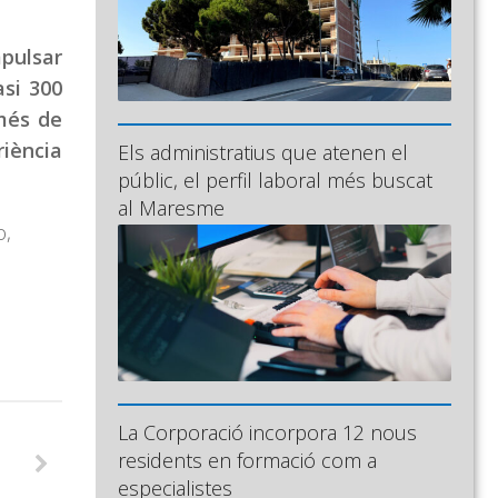
mpulsar
asi 300
 més de
riència
Els administratius que atenen el
públic, el perfil laboral més buscat
al Maresme
o,
La Corporació incorpora 12 nous
residents en formació com a
especialistes