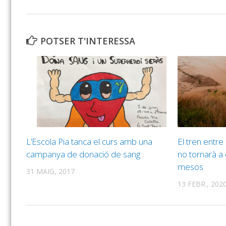
POTSER T'INTERESSA
L’Escola Pia tanca el curs amb una
El tren entre
campanya de donació de sang
no tornarà a c
mesos
31 MAIG, 2017
13 FEBR., 202