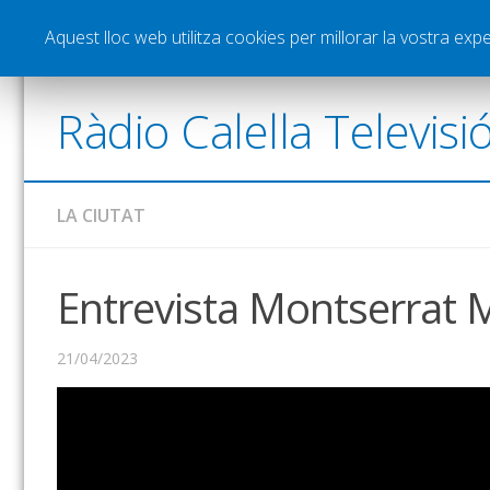
Notícies
Esports
Pòdcasts
Vídeos
Gra
Aquest lloc web utilitza cookies per millorar la vostra ex
Ràdio Calella Televisi
LA CIUTAT
Entrevista Montserrat M
21/04/2023