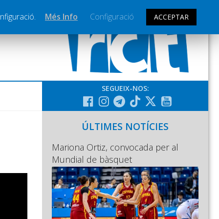
nfiguració.
Més Info
Configuració
ACCEPTAR
SEGUEIX-NOS:
ÚLTIMES NOTÍCIES
Mariona Ortiz, convocada per al
Mundial de bàsquet