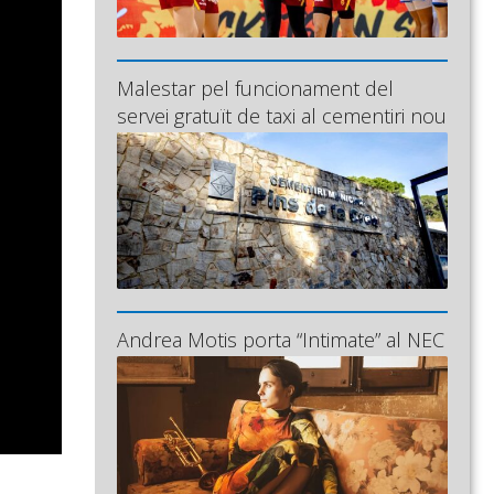
Malestar pel funcionament del
servei gratuït de taxi al cementiri nou
Andrea Motis porta “Intimate” al NEC