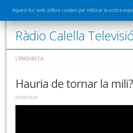
Notícies
Esports
Pòdcasts
Vídeos
Gra
Aquest lloc web utilitza cookies per millorar la vostra ex
Ràdio Calella Televisi
L'ENQUESTA
Hauria de tornar la mili?
05/06/2026