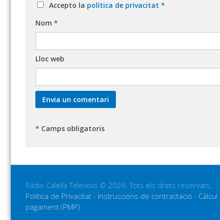
Accepto la
política de privacitat
*
Nom
*
Lloc web
*
Camps obligatoris
Ràdio Calella Televisió © 2026. Tots els drets reservats.
Política de Privacitat
-
Instruccions de contractació
-
Càlcul
pagament (PMP)