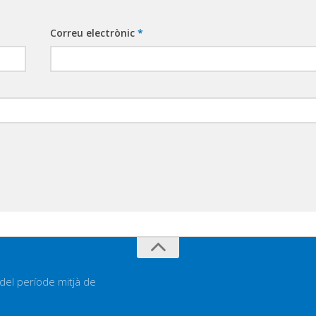
Correu electrònic
*
 del període mitjà de