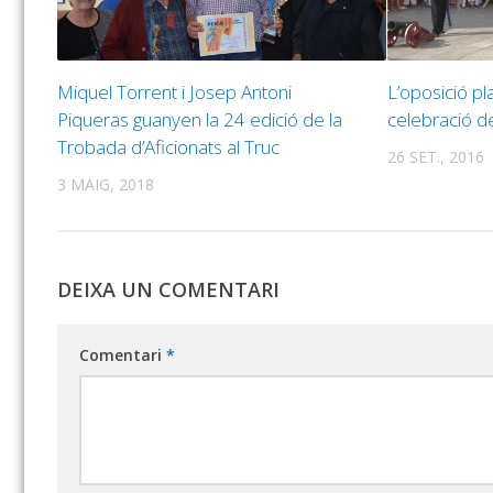
Miquel Torrent i Josep Antoni
L’oposició pla
Piqueras guanyen la 24 edició de la
celebració d
Trobada d’Aficionats al Truc
26 SET., 2016
3 MAIG, 2018
DEIXA UN COMENTARI
Comentari
*