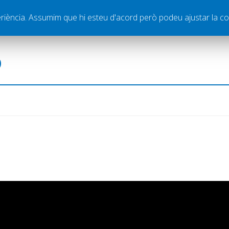
ella
Publicitat
Contacte
periència. Assumim que hi esteu d'acord però podeu ajustar la co
ó