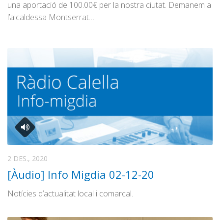
una aportació de 100.00€ per la nostra ciutat. Demanem a
l’alcaldessa Montserrat…
2 DES., 2020
[Àudio] Info Migdia 02-12-20
Notícies d’actualitat local i comarcal.