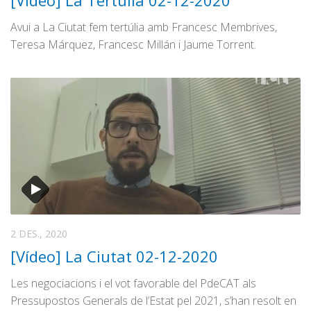
[Vídeo] La Tertúlia 02-12-2020
Graella
Avui a La Ciutat fem tertúlia amb Francesc Membrives,
Publicitat
Teresa Márquez, Francesc Millán i Jaume Torrent.
Contacte
2 DES., 2020
[Vídeo] La Ciutat 02-12-2020
Les negociacions i el vot favorable del PdeCAT als
Pressupostos Generals de l’Estat pel 2021, s’han resolt en