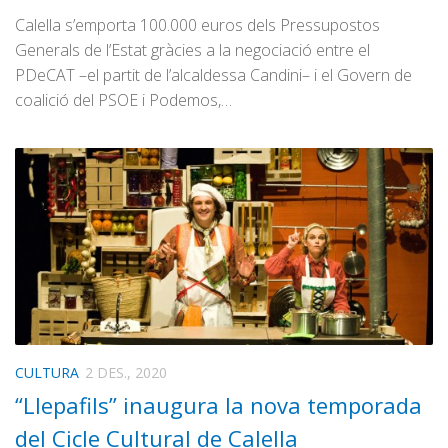
Calella s’emporta 100.000 euros dels Pressupostos
Generals de l’Estat gràcies a la negociació entre el
PDeCAT –el partit de l’alcaldessa Candini– i el Govern de
coalició del PSOE i Podemos,…
CULTURA
2 DES., 2020
“Llepafils” inaugura la nova temporada
del Cicle Cultural de Calella