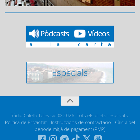
Ràdio Calella Televisió © 2026. Tots els drets reservats.
Política de Privacitat
-
Instruccions de contractació
-
Càlcul del
període mitjà de pagament (PMP)