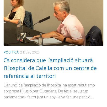
POLÍTICA
2 DES., 2020
Cs considera que l’ampliació situarà
l’Hospital de Calella com un centre de
referència al territori
L’anunci de l’ampliació de l’hospital ha estat rebut amb
sorpresa i il·lusió per Ciutadans. De fet el seu grup
parlamentari- fa tot just un any- ja va fer una petició…