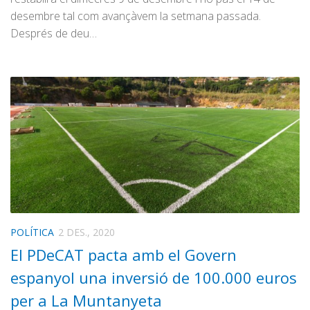
desembre tal com avançàvem la setmana passada.
Després de deu…
POLÍTICA
2 DES., 2020
El PDeCAT pacta amb el Govern
espanyol una inversió de 100.000 euros
per a La Muntanyeta