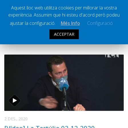
Aquest lloc web utilitza cookies per millorar la vostra
experiència. Assumim que hi esteu d'acord però podeu
Ràdio Calella Televisió
Notícies
ajustar la configuració.
Més Info
Configuració
Comunicació
ACCEPTAR
ARXIU DIARI:
2 DESEMBRE 2020
Cultura
Política
Societat
Successos
Esports
La Banqueta
Transmissions Esportives
Pòdcasts
Vídeos
2 DES., 2020