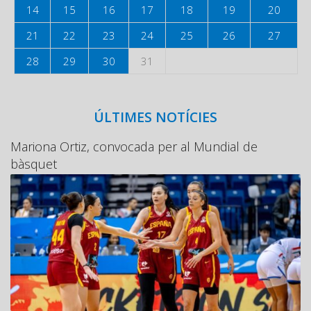
14
15
16
17
18
19
20
21
22
23
24
25
26
27
28
29
30
31
ÚLTIMES NOTÍCIES
Mariona Ortiz, convocada per al Mundial de
bàsquet