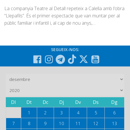
La companyia Teatre al Detall repeteix a Calella amb l’obra
“Llepafils”. És el primer espectacle que van muntar per al
públic familiar i infantil i, al cap de nou anys,…
SEGUEIX-NOS:
Dl
Dt
Dc
Dj
Dv
Ds
Dg
1
2
3
4
5
6
7
8
9
10
11
12
13