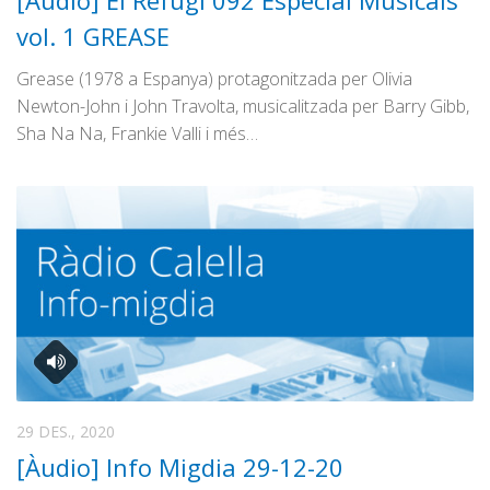
[Àudio] El Refugi 092 Especial Musicals
Graella
vol. 1 GREASE
Publicitat
Grease (1978 a Espanya) protagonitzada per Olivia
Contacte
Newton-John i John Travolta, musicalitzada per Barry Gibb,
Sha Na Na, Frankie Valli i més…
29 DES., 2020
[Àudio] Info Migdia 29-12-20