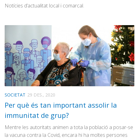
Notícies d’actualitat local i comarcal.
SOCIETAT
29 DES., 2020
Per què és tan important assolir la
immunitat de grup?
Mentre les autoritats animen a tota la població a posar-se
la vacuna contra la Covid, encara hi ha moltes persones