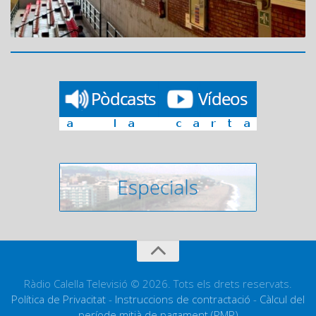
Ràdio Calella Televisió © 2026. Tots els drets reservats.
Política de Privacitat
-
Instruccions de contractació
-
Càlcul del
període mitjà de pagament (PMP)