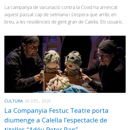
La campanya de vacunació contra la Covid ha arrencat
aquest passat cap de setmana i s’espera que arribi, en
breu, a les residències de gent gran de Calella. Els usuaris…
CULTURA
29 DES., 2020
La Companyia Festuc Teatre porta
diumenge a Calella l’espectacle de
titelles “Adéu Peter Pan”