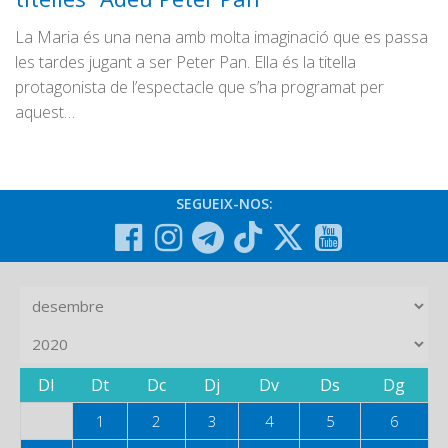
La Maria és una nena amb molta imaginació que es passa
les tardes jugant a ser Peter Pan. Ella és la titella
protagonista de l’espectacle que s’ha programat per
aquest…
SEGUEIX-NOS:
Dl
Dt
Dc
Dj
Dv
Ds
Dg
1
2
3
4
5
6