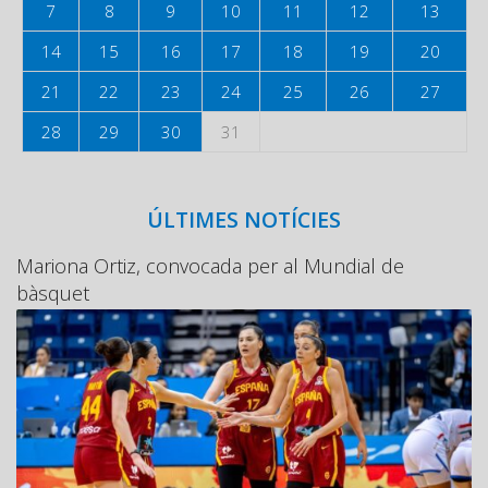
7
8
9
10
11
12
13
14
15
16
17
18
19
20
21
22
23
24
25
26
27
28
29
30
31
ÚLTIMES NOTÍCIES
Mariona Ortiz, convocada per al Mundial de
bàsquet