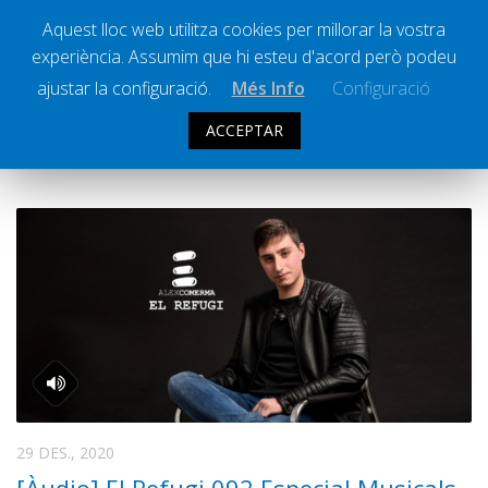
Aquest lloc web utilitza cookies per millorar la vostra
experiència. Assumim que hi esteu d'acord però podeu
Ràdio Calella Televisió
Notícies
ajustar la configuració.
Més Info
Configuració
Comunicació
ACCEPTAR
ARXIU DIARI:
29 DESEMBRE 2020
Cultura
Política
Societat
Successos
Esports
La Banqueta
Transmissions Esportives
Pòdcasts
Vídeos
29 DES., 2020