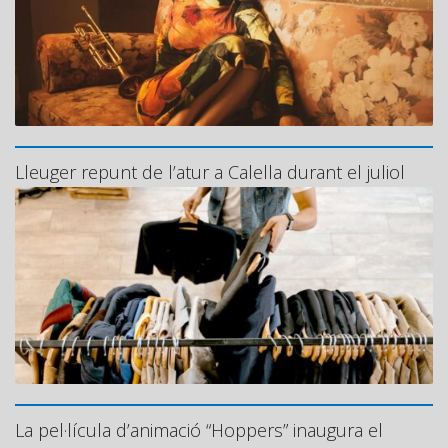
Lleuger repunt de l’atur a Calella durant el juliol
La pel·lícula d’animació “Hoppers” inaugura el