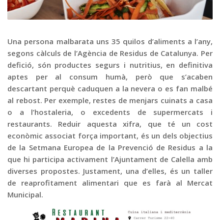
Graella
Publicitat
Contacte
Una persona malbarata uns 35 quilos d’aliments a l’any,
segons càlculs de l’Agència de Residus de Catalunya. Per
defició, són productes segurs i nutritius, en definitiva
aptes per al consum humà, però que s’acaben
descartant perquè caduquen a la nevera o es fan malbé
al rebost. Per exemple, restes de menjars cuinats a casa
o a l’hostaleria, o excedents de supermercats i
restaurants. Reduir aquesta xifra, que té un cost
econòmic associat força important, és un dels objectius
de la Setmana Europea de la Prevenció de Residus a la
que hi participa activament l’Ajuntament de Calella amb
diverses propostes. Justament, una d’elles, és un taller
de reaprofitament alimentari que es farà al Mercat
Municipal.