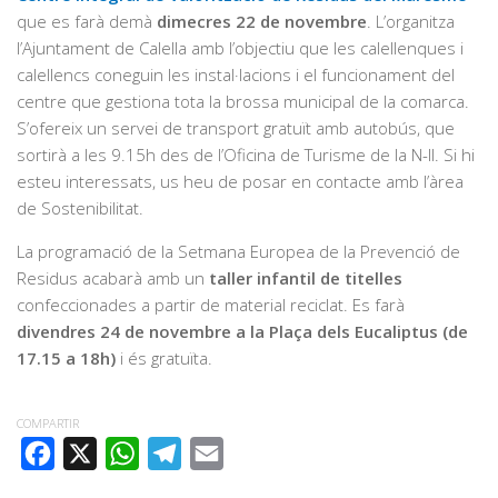
que es farà demà
dimecres 22 de novembre
. L’organitza
l’Ajuntament de Calella amb l’objectiu que les calellenques i
calellencs coneguin les instal·lacions i el funcionament del
centre que gestiona tota la brossa municipal de la comarca.
S’ofereix un servei de transport gratuït amb autobús, que
sortirà a les 9.15h des de l’Oficina de Turisme de la N-II. Si hi
esteu interessats, us heu de posar en contacte amb l’àrea
de Sostenibilitat.
La programació de la Setmana Europea de la Prevenció de
Residus acabarà amb un
taller infantil de titelles
confeccionades a partir de material reciclat. Es farà
divendres 24 de novembre a la Plaça dels Eucaliptus (de
17.15 a 18h)
i és gratuïta.
COMPARTIR
FACEBOOK
X
WHATSAPP
TELEGRAM
EMAIL