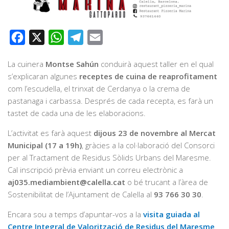
Facebook
X
WhatsApp
Telegram
Email
La cuinera
Montse Sahún
conduirà aquest taller en el qual
s’explicaran algunes
receptes de cuina de reaprofitament
com l’escudella, el trinxat de Cerdanya o la crema de
pastanaga i carbassa. Després de cada recepta, es farà un
tastet de cada una de les elaboracions.
L’activitat es farà aquest
dijous 23 de novembre al Mercat
Municipal (17 a 19h)
, gràcies a la col·laboració del Consorci
per al Tractament de Residus Sòlids Urbans del Maresme.
Cal inscripció prèvia enviant un correu electrònic a
aj035.mediambient@calella.cat
o bé trucant a l’àrea de
Sostenibilitat de l’Ajuntament de Calella al
93 766 30 30
.
Encara sou a temps d’apuntar-vos a la
visita guiada al
Centre Integral de Valorització de Residus del Maresme