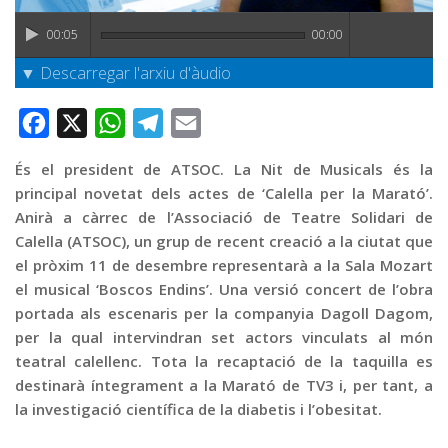
Graella
00:05
00:00
Publicitat
▼ Descarregar l'arxiu d'àudio
Contacte
Facebook
X
WhatsApp
Telegram
Email
És el president de ATSOC. La Nit de Musicals és la
principal novetat dels actes de ‘Calella per la Marató’.
Anirà a càrrec de l’Associació de Teatre Solidari de
Calella (ATSOC), un grup de recent creació a la ciutat que
el pròxim 11 de desembre representarà a la Sala Mozart
el musical ‘Boscos Endins’. Una versió concert de l’obra
portada als escenaris per la companyia Dagoll Dagom,
per la qual intervindran set actors vinculats al món
teatral calellenc. Tota la recaptació de la taquilla es
destinarà íntegrament a la Marató de TV3 i, per tant, a
la investigació científica de la diabetis i l’obesitat.