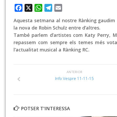
Facebook
X
WhatsApp
Telegram
Email
Aquesta setmana al nostre Rànking gaudim d
la nova de Robin Schulz entre d’altres.
També parlem d’artistes com Katy Perry, Megh
repassem com sempre els temes més votat
l’actualitat musical a Rànking RC.
ANTERIOR
Info Vespre 11-11-15
POTSER T'INTERESSA