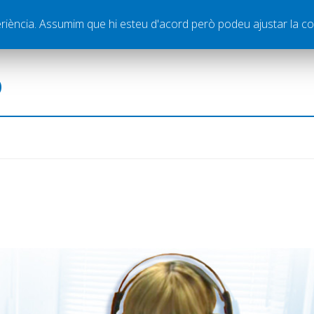
ella
Publicitat
Contacte
periència. Assumim que hi esteu d'acord però podeu ajustar la co
ó