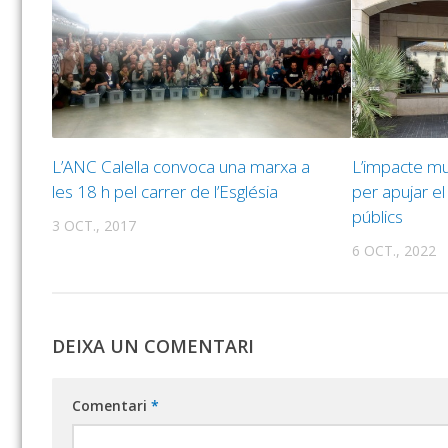
L’ANC Calella convoca una marxa a
L’impacte mun
les 18 h pel carrer de l’Església
per apujar e
públics
3 OCT., 2017
6 OCT., 2022
DEIXA UN COMENTARI
Comentari
*