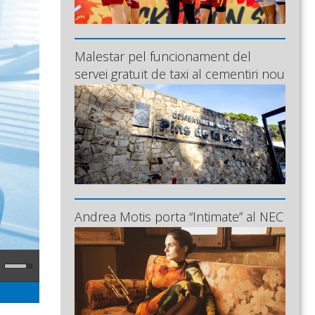
Malestar pel funcionament del
servei gratuït de taxi al cementiri nou
Andrea Motis porta “Intimate” al NEC