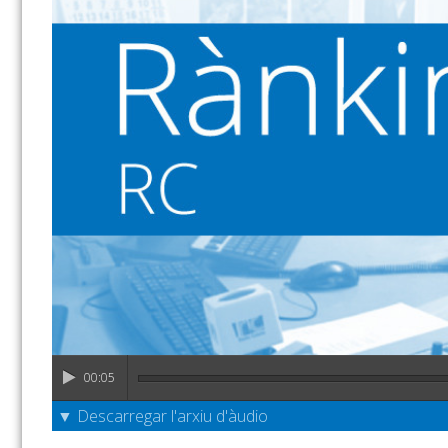
00:05
▼ Descarregar l'arxiu d'àudio