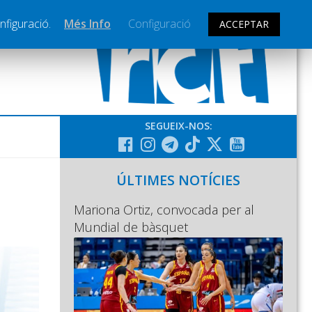
nfiguració.
Més Info
Configuració
ACCEPTAR
SEGUEIX-NOS:
ÚLTIMES NOTÍCIES
Mariona Ortiz, convocada per al
Mundial de bàsquet