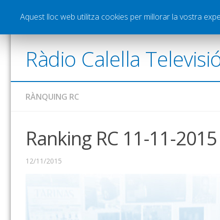
Notícies
Esports
Pòdcasts
Vídeos
Gra
Aquest lloc web utilitza cookies per millorar la vostra ex
Ràdio Calella Televisi
RÀNQUING RC
Ranking RC 11-11-2015
12/11/2015