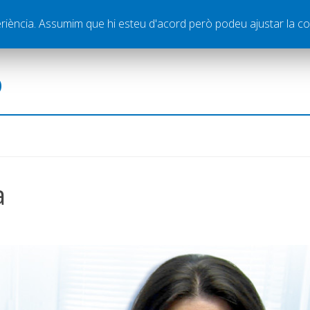
ella
Publicitat
Contacte
periència. Assumim que hi esteu d'acord però podeu ajustar la co
ó
a