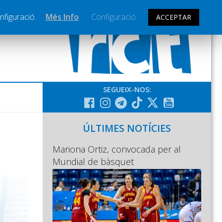
nfiguració.
Més Info
Configuració
ACCEPTAR
SEGUEIX-NOS:
ÚLTIMES NOTÍCIES
Mariona Ortiz, convocada per al
Mundial de bàsquet