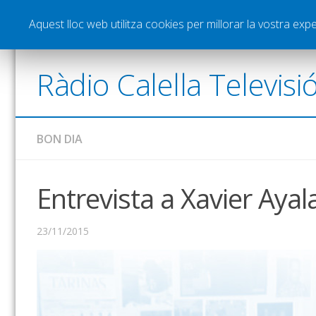
Notícies
Esports
Pòdcasts
Vídeos
Gra
Aquest lloc web utilitza cookies per millorar la vostra ex
Ràdio Calella Televisi
BON DIA
Entrevista a Xavier Ayal
23/11/2015