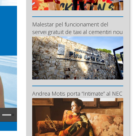
Malestar pel funcionament del
servei gratuït de taxi al cementiri nou
Andrea Motis porta “Intimate” al NEC