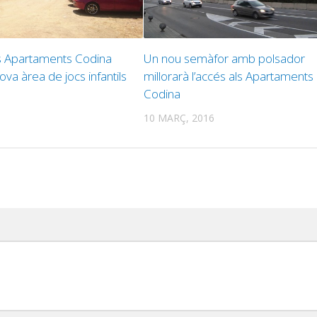
ls Apartaments Codina
Un nou semàfor amb polsador
ova àrea de jocs infantils
millorarà l’accés als Apartaments
Codina
10 MARÇ, 2016