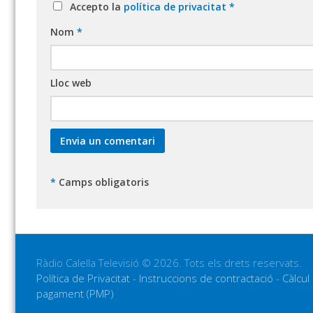
Accepto la
política de privacitat
*
Nom
*
Lloc web
*
Camps obligatoris
Ràdio Calella Televisió © 2026. Tots els drets reservats.
Política de Privacitat
-
Instruccions de contractació
-
Càlcul
pagament (PMP)