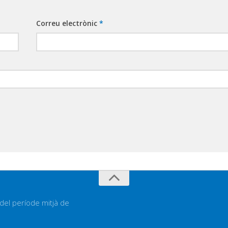
Correu electrònic
*
 del període mitjà de