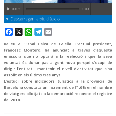
Graella
00:05
00:00
Publicitat
▼ Descarregar l'arxiu d'àudio
Contacte
Facebook
X
WhatsApp
Telegram
Email
Relleu a l’Espai Caixa de Calella. L’actual president,
Francesc Montero, ha anunciat a través d’aquesta
emissora que no optarà a la reelecció i que la seva
voluntat és donar pas a gent nova perquè s’ocupi de
dirigir l’entitat i mantenir el nivell d’activitat que s’ha
assolit en els últims tres anys.
L’estudi sobre indicadors turístics a la província de
Barcelona constata un increment de l’1,6% en el nombre
de viatgers allotjats a la demarcació respecte el registre
del 2014.