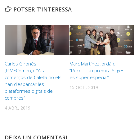
POTSER T'INTERESSA
Carles Gironès
Marc Martínez Jordán:
(PIMEComerç): “Als
“Recollir un premi a Sitges
comerços de Calella no els
és súper especial”
han d’espantar les
15 OCT., 2019
plataformes digitals de
compres”
4 ABR., 2019
DEIXA UN COMENTARI