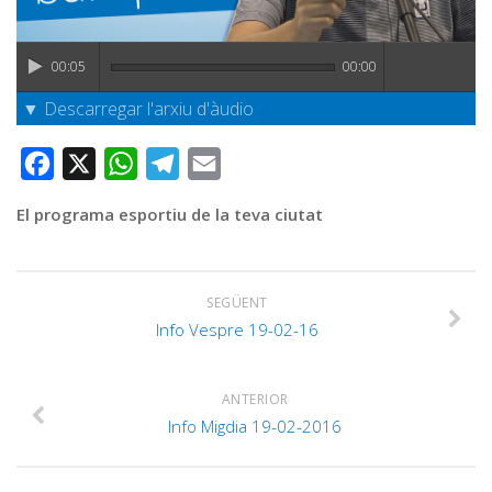
Graella
Publicitat
00:05
00:00
Contacte
▼ Descarregar l'arxiu d'àudio
Facebook
X
WhatsApp
Telegram
Email
El programa esportiu de la teva ciutat
SEGÜENT
Info Vespre 19-02-16
ANTERIOR
Info Migdia 19-02-2016