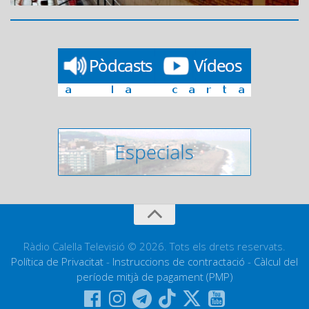
Ràdio Calella Televisió © 2026. Tots els drets reservats.
Política de Privacitat
-
Instruccions de contractació
-
Càlcul del
període mitjà de pagament (PMP)