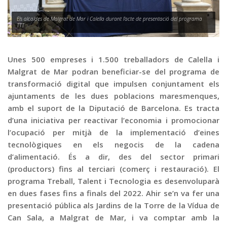
Graella
Publicitat
Els alcaldes de Malgrat de Mar i Calella durant l’acte de presentació del programa
TTT
Contacte
Unes 500 empreses i 1.500 treballadors de Calella i
Malgrat de Mar podran beneficiar-se del programa de
transformació digital que impulsen conjuntament els
ajuntaments de les dues poblacions maresmenques,
amb el suport de la Diputació de Barcelona. Es tracta
d’una iniciativa per reactivar l’economia i promocionar
l’ocupació per mitjà de la implementació d’eines
tecnològiques en els negocis de la cadena
d’alimentació. És a dir, des del sector primari
(productors) fins al terciari (comerç i restauració). El
programa Treball, Talent i Tecnologia es desenvoluparà
en dues fases fins a finals del 2022. Ahir se’n va fer una
presentació pública als Jardins de la Torre de la Vídua de
Can Sala, a Malgrat de Mar, i va comptar amb la