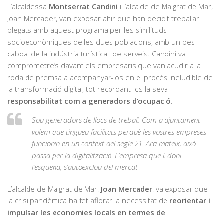
L’alcaldessa
Montserrat Candini
i l’alcalde de Malgrat de Mar,
Joan Mercader, van exposar ahir que han decidit treballar
plegats amb aquest programa per les similituds
socioeconòmiques de les dues poblacions, amb un pes
cabdal de la indústria turística i de serveis. Candini va
comprometre’s davant els empresaris que van acudir a la
roda de premsa a acompanyar-los en el procés ineludible de
la transformació digital, tot recordant-los la seva
responsabilitat com a generadors d’ocupació
.
Sou generadors de llocs de treball. Com a ajuntament
volem que tingueu facilitats perquè les vostres empreses
funcionin en un context del segle 21. Ara mateix, això
passa per la digitalització. L’empresa que li doni
l’esquena, s’autoexclou del mercat.
L’alcalde de Malgrat de Mar,
Joan Mercader
, va exposar que
la crisi pandèmica ha fet aflorar la necessitat de
reorientar i
impulsar les economies locals en termes de