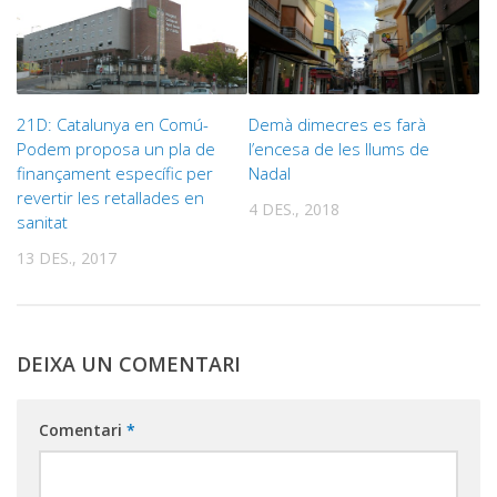
21D: Catalunya en Comú-
Demà dimecres es farà
Podem proposa un pla de
l’encesa de les llums de
finançament específic per
Nadal
revertir les retallades en
4 DES., 2018
sanitat
13 DES., 2017
DEIXA UN COMENTARI
Comentari
*