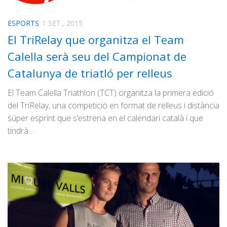
ESPORTS
1 SET., 2015
El TriRelay que organitza el Team
Calella serà seu del Campionat de
Catalunya de triatló per relleus
El Team Calella Triathlon (TCT) organitza la primera edició
del TriRelay, una competició en format de relleus i distància
súper esprint que s’estrena en el calendari català i que
tindrà…