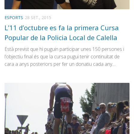
ESPORTS
28 SET., 2015
L’11 d’octubre es fa la primera Cursa
Popular de la Policia Local de Calella
Està previst que hi puguin participar unes 150 persones i
l’objectiu final és que la cursa pugui tenir continuïtat de
cara a anys posteriors per fer un donatiu cada any…