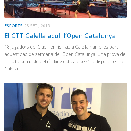
ESPORTS
28 SET., 2015
El CTT Calella acull l’Open Catalunya
18 jugadors del Club Tennis Taula Calella han pres part
aquest cap de setmana de l’Open Catalunya. Una prova del
circuit puntuable pel rànking català que s’ha disputat entre
Calella…