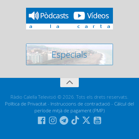
Ràdio Calella Televisió © 2026. Tots els drets reservats.
Política de Privacitat
-
Instruccions de contractació
-
Càlcul del
període mitjà de pagament (PMP)