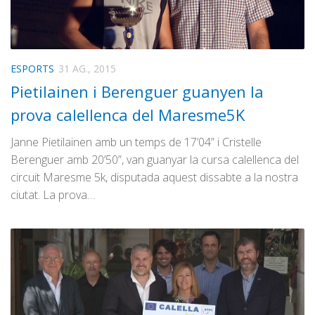
ESPORTS
31 AG., 2015
Pietilainen i Berenguer guanyen la
prova calellenca del Maresme5K
Janne Pietilainen amb un temps de 17’04” i Cristelle
Berenguer amb 20’50”, van guanyar la cursa calellenca del
circuit Maresme 5k, disputada aquest dissabte a la nostra
ciutat. La prova…