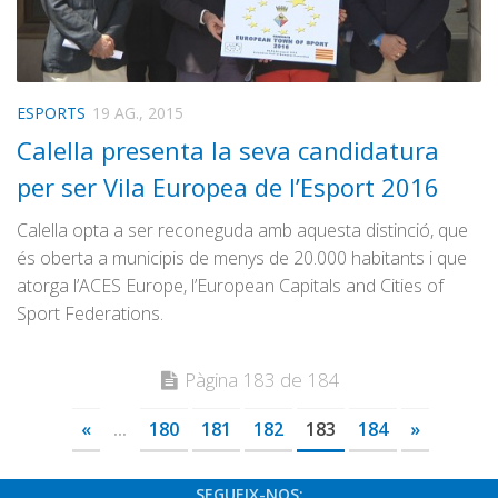
ESPORTS
19 AG., 2015
Calella presenta la seva candidatura
per ser Vila Europea de l’Esport 2016
Calella opta a ser reconeguda amb aquesta distinció, que
és oberta a municipis de menys de 20.000 habitants i que
atorga l’ACES Europe, l’European Capitals and Cities of
Sport Federations.
Pàgina 183 de 184
«
...
180
181
182
183
184
»
SEGUEIX-NOS: