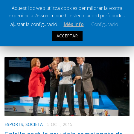
Aquest lloc web utilitza cookies per millorar la vostra
experiència. Assumim que hi esteu d'acord però podeu
Ràdio Calella Televisió
Notícies
ajustar la configuració.
Més Info
Configuració
Comunicació
ACCEPTAR
CATEGORIA:
ESPORTS
Cultura
Política
Societat
Successos
Esports
La Banqueta
Transmissions Esportives
Pòdcasts
Vídeos
ESPORTS
,
SOCIETAT
5 OCT., 2015