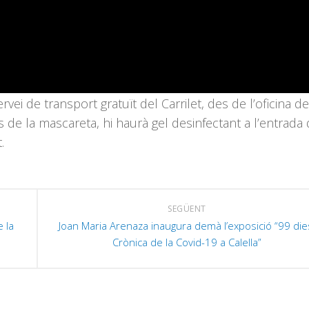
ei de transport gratuït del Carrilet, des de l’oficina de
ús de la mascareta, hi haurà gel desinfectant a l’entrada 
.
SEGÜENT
 la
Joan Maria Arenaza inaugura demà l’exposició “99 die
Crònica de la Covid-19 a Calella”