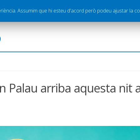
ella
Publicitat
Contacte
periència. Assumim que hi esteu d'acord però podeu ajustar la co
ó
 Palau arriba aquesta nit a