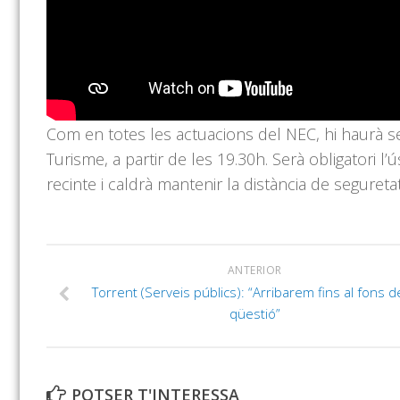
Com en totes les actuacions del NEC, hi haurà serv
Turisme, a partir de les 19.30h. Serà obligatori l’
recinte i caldrà mantenir la distància de seguretat
ANTERIOR
Torrent (Serveis públics): “Arribarem fins al fons de
qüestió”
POTSER T'INTERESSA