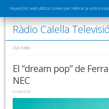
Notícies
Esports
Pòdcasts
Vídeos
Gra
Aquest lloc web utilitza cookies per millorar la vostra ex
Ràdio Calella Televisi
CULTURA
El “dream pop” de Ferran
NEC
07/08/2020