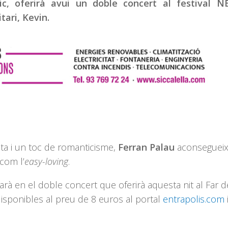
c, oferirà avui un doble concert al festival N
tari, Kevin.
sta i un toc de romanticisme,
Ferran Palau
aconsegueix
com l’
easy
-loving
.
tarà en el doble concert que oferirà aquesta nit al Far d
 disponibles al preu de 8 euros al portal
entrapolis.com