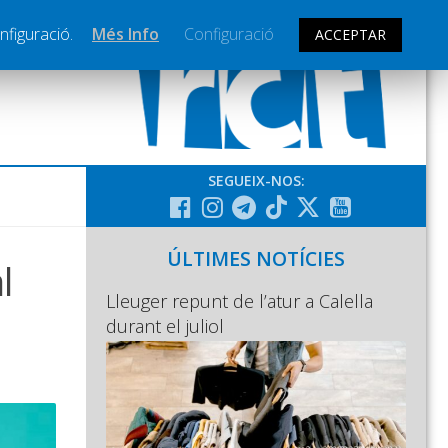
nfiguració.
Més Info
Configuració
ACCEPTAR
SEGUEIX-NOS:
ÚLTIMES NOTÍCIES
l
Lleuger repunt de l’atur a Calella
durant el juliol