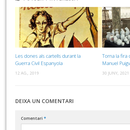
Les dones als cartells durant la
Torna la fira 
Guerra Civil Espanyola
Manuel Puigv
12 AG., 2019
30 JUNY, 2021
DEIXA UN COMENTARI
Comentari
*