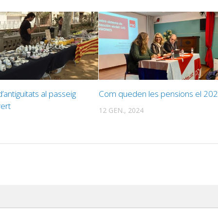
d’antiguitats al passeig
Com queden les pensions el 20
ert
12 GEN., 2024