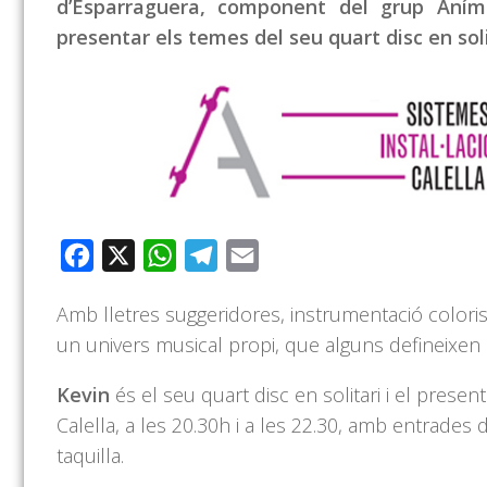
d’Esparraguera, component del grup Aními
presentar els temes del seu quart disc en soli
Facebook
X
WhatsApp
Telegram
Email
Amb lletres suggeridores, instrumentació colori
un univers musical propi, que alguns defineixen 
Kevin
és el seu quart disc en solitari i el presen
Calella, a les 20.30h i a les 22.30, amb entrades
taquilla.