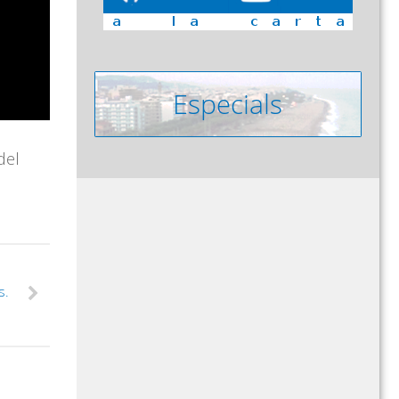
del
s.