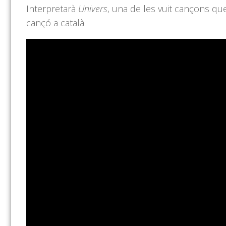
Interpretarà
Univers
, una de les vuit cançons qu
cançó a català.