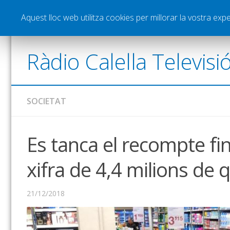
Notícies
Esports
Pòdcasts
Vídeos
Gra
Aquest lloc web utilitza cookies per millorar la vostra ex
Ràdio Calella Televisi
SOCIETAT
Es tanca el recompte fi
xifra de 4,4 milions de q
21/12/2018