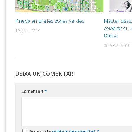
Pineda amplia les zones verdes
Màster class,
celebrar el D
12 JUL., 2019
Dansa
26 ABR., 2019
DEIXA UN COMENTARI
Comentari
*
Accepto la
política de privacitat
*