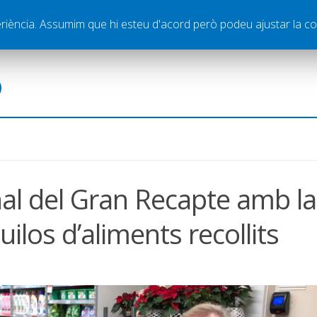
ella
Publicitat
Contacte
periència. Assumim que hi esteu d'acord però podeu ajustar la co
ó
nal del Gran Recapte amb la
uilos d’aliments recollits