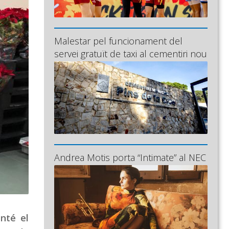
Malestar pel funcionament del
servei gratuït de taxi al cementiri nou
Andrea Motis porta “Intimate” al NEC
nté el