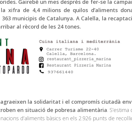
rides. Gairebé un mes després de fer-se la campa
la xifra de 4,4 milions de quilos d’aliments don
n 363 municipis de Catalunya. A Calella, la recaptac
ribar al rècord de les 24 tones.
agraeixen la solidaritat i el compromís ciutadà env
troben en situació de pobresa alimentària
. S’estima
nacions d’aliments bàsics en els 2.926 punts de recolli