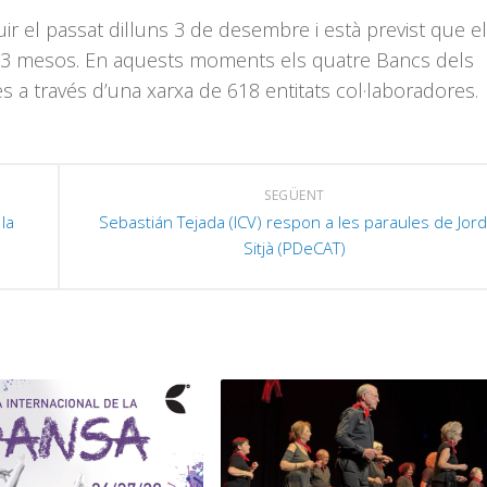
ir el passat dilluns 3 de desembre i està previst que e
e 3 mesos. En aquests moments els quatre Bancs dels
 a través d’una xarxa de 618 entitats col·laboradores.
SEGÜENT
la
Sebastián Tejada (ICV) respon a les paraules de Jord
Sitjà (PDeCAT)