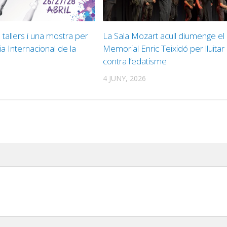
 tallers i una mostra per
La Sala Mozart acull diumenge el
ia Internacional de la
Memorial Enric Teixidó per lluitar
contra l’edatisme
4 JUNY, 2026