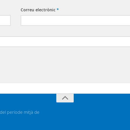
Correu electrònic
*
 del període mitjà de