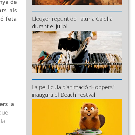
nya de
ats als
ió feta
Lleuger repunt de l’atur a Calella
durant el juliol
La pel·lícula d’animació “Hoppers”
inaugura el Beach Festival
ers la
 que
da