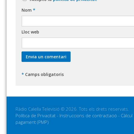
Nom
*
Lloc web
*
Camps obligatoris
Ràdio Calella Televisió © 2026. Tots els drets reservats.
Política de Privacitat
-
Instruccions de contractació
-
Càlcul
pagament (PMP)