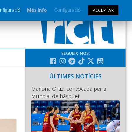
nfiguració.
Més Info
Configuració
ACCEPTAR
SEGUEIX-NOS:
ÚLTIMES NOTÍCIES
Mariona Ortiz, convocada per al
Mundial de bàsquet