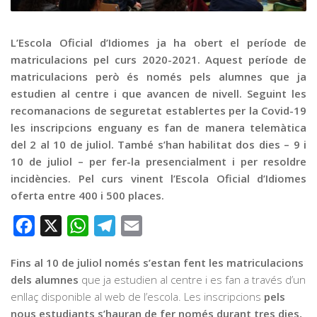
Graella
Publicitat
L’Escola Oficial d’Idiomes ja ha obert el període de
Contacte
matriculacions pel curs 2020-2021. Aquest període de
matriculacions però és només pels alumnes que ja
estudien al centre i que avancen de nivell. Seguint les
recomanacions de seguretat establertes per la Covid-19
les inscripcions enguany es fan de manera telemàtica
del 2 al 10 de juliol. També s’han habilitat dos dies – 9 i
10 de juliol – per fer-la presencialment i per resoldre
incidències. Pel curs vinent l’Escola Oficial d’Idiomes
oferta entre 400 i 500 places.
Facebook
X
WhatsApp
Telegram
Email
Fins al 10 de juliol només s’estan fent les matriculacions
dels alumnes
que ja estudien al centre i es fan a través d’un
enllaç disponible al web de l’escola. Les inscripcions
pels
nous estudiants s’hauran de fer només durant tres dies,