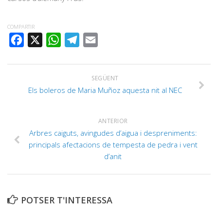
COMPARTIR
FACEBOOK
X
WHATSAPP
TELEGRAM
EMAIL
SEGÜENT
Els boleros de Maria Muñoz aquesta nit al NEC
ANTERIOR
Arbres caiguts, avingudes d’aigua i despreniments:
principals afectacions de tempesta de pedra i vent
d’anit
POTSER T'INTERESSA