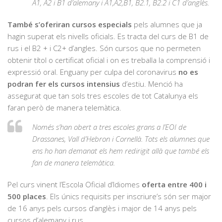
A1, A2 i B1 d’alemany i A1,A2,B1, B2.1, B2.2 i C1 d’anglès.
També s’oferiran cursos especials
pels alumnes que ja
hagin superat els nivells oficials. Es tracta del curs de B1 de
rus i el B2 + i C2+ d’angles. Són cursos que no permeten
obtenir títol o certificat oficial i on es treballa la comprensió i
expressió oral. Enguany per culpa del coronavirus
no es
podran fer els cursos intensius
d’estiu. Menció ha
assegurat que tan sols tres escoles de tot Catalunya els
faran però de manera telemàtica.
Només s’han obert a tres escoles grans a l’EOI de
Drassanes, Vall d’Hebron i Cornellà. Tots els alumnes que
ens ho han demanat els hem redirigit allà que també els
fan de manera telemàtica.
Pel curs vinent l’Escola Oficial d’Idiomes
oferta entre 400 i
500 places
. Els únics requisits per inscriure’s són ser major
de 16 anys pels cursos d’anglès i major de 14 anys pels
cursos d’alemany i rus.