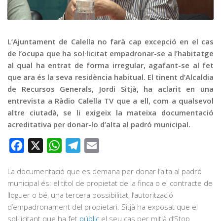
Graella
Publicitat
Contacte
L’Ajuntament de Calella no farà cap excepció en el cas
de l’ocupa que ha sol·licitat empadronar-se a l’habitatge
al qual ha entrat de forma irregular, agafant-se al fet
que ara és la seva residència habitual. El tinent d’Alcaldia
de Recursos Generals, Jordi Sitjà, ha aclarit en una
entrevista a Ràdio Calella TV que a ell, com a qualsevol
altre ciutadà, se li exigeix la mateixa documentació
acreditativa per donar-lo d’alta al padró municipal.
Facebook
X
WhatsApp
Telegram
Email
La documentació que es demana per donar l’alta al padró
municipal és: el títol de propietat de la finca o el contracte de
lloguer o bé, una tercera possibilitat, l’autorització
d’empadronament del propietari. Sitjà ha exposat que el
sol·licitant que ha fet
públic
el seu cas per mitjà d’Stop