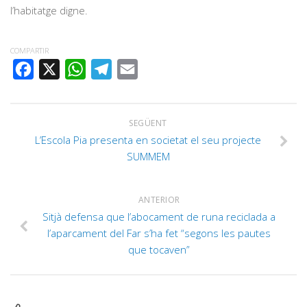
l’habitatge digne.
COMPARTIR
FACEBOOK
X
WHATSAPP
TELEGRAM
EMAIL
SEGÜENT
L’Escola Pia presenta en societat el seu projecte
SUMMEM
ANTERIOR
Sitjà defensa que l’abocament de runa reciclada a
l’aparcament del Far s’ha fet “segons les pautes
que tocaven”