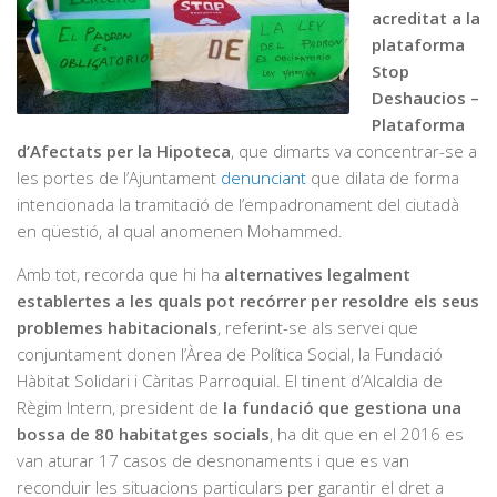
acreditat a la
plataforma
Stop
Deshaucios –
Plataforma
d’Afectats per la Hipoteca
, que dimarts va concentrar-se a
les portes de l’Ajuntament
denunciant
que dilata de forma
intencionada la tramitació de l’empadronament del ciutadà
en qüestió, al qual anomenen Mohammed.
Amb tot, recorda que hi ha
alternatives legalment
establertes a les quals pot recórrer per resoldre els seus
problemes habitacionals
, referint-se als servei que
conjuntament donen l’Àrea de Política Social, la Fundació
Hàbitat Solidari i Càritas Parroquial. El tinent d’Alcaldia de
Règim Intern, president de
la fundació que gestiona una
bossa de 80 habitatges socials
, ha dit que en el 2016 es
van aturar 17 casos de desnonaments i que es van
reconduir les situacions particulars per garantir el dret a