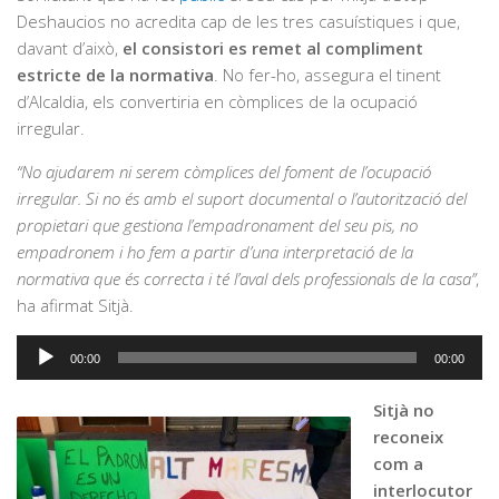
Deshaucios no acredita cap de les tres casuístiques i que,
davant d’això,
el consistori es remet al compliment
estricte de la normativa
. No fer-ho, assegura el tinent
d’Alcaldia, els convertiria en còmplices de la ocupació
irregular.
“No ajudarem ni serem còmplices del foment de l’ocupació
irregular. Si no és amb el suport documental o l’autorització del
propietari que gestiona l’empadronament del seu pis, no
empadronem i ho fem a partir d’una interpretació de la
normativa que és correcta i té l’aval dels professionals de la casa”
,
ha afirmat Sitjà.
Reproductor
00:00
00:00
d'àudio
Sitjà no
reconeix
com a
interlocutor