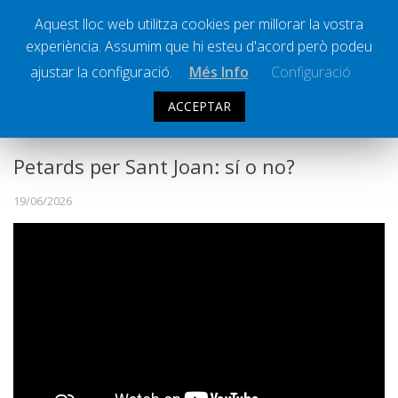
Aquest lloc web utilitza cookies per millorar la vostra
experiència. Assumim que hi esteu d'acord però podeu
Ràdio Calella Televisió
Notícies
ajustar la configuració.
Més Info
Configuració
Comunicació
ACCEPTAR
L'ENQUESTA
Cultura
Política
Petards per Sant Joan: sí o no?
Societat
19/06/2026
Successos
Esports
La Banqueta
Transmissions Esportives
Pòdcasts
Vídeos