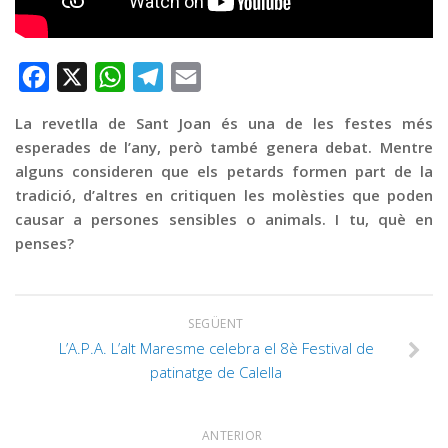
Graella
Publicitat
Contacte
Facebook
X
WhatsApp
Telegram
Email
La revetlla de Sant Joan és una de les festes més
esperades de l’any, però també genera debat. Mentre
alguns consideren que els petards formen part de la
tradició, d’altres en critiquen les molèsties que poden
causar a persones sensibles o animals. I tu, què en
penses?
SEGÜENT
L’A.P.A. L’alt Maresme celebra el 8è Festival de
patinatge de Calella
ANTERIOR