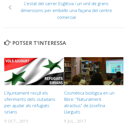
L’estat del carrer Església i un vinil de grans
dimensions per embellir una façana del centre
comercial
POTSER T'INTERESSA
L’Ajuntament recull els
Cosmètica biològica en un
oferiments dels ciutadans
llibre: “Naturalment
per ajudar als refugiats
atractius” de Josefina
sirians
Llargués
9 OCT., 2015
9 JUL., 2017