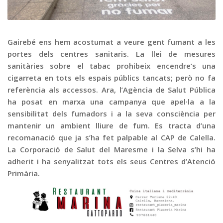
Graella
Publicitat
Contacte
Gairebé ens hem acostumat a veure gent fumant a les
portes dels centres sanitaris. La llei de mesures
sanitàries sobre el tabac prohibeix encendre’s una
cigarreta en tots els espais públics tancats; però no fa
referència als accessos. Ara, l’Agència de Salut Pública
ha posat en marxa una campanya que apel·la a la
sensibilitat dels fumadors i a la seva consciència per
mantenir un ambient lliure de fum. Es tracta d’una
recomanació que ja s’ha fet palpable al CAP de Calella.
La Corporació de Salut del Maresme i la Selva s’hi ha
adherit i ha senyalitzat tots els seus Centres d’Atenció
Primària.