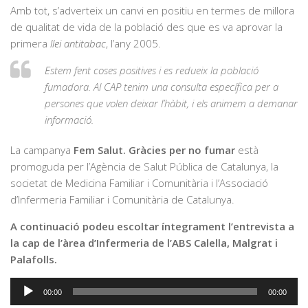
Amb tot, s’adverteix un canvi en positiu en termes de millora
de qualitat de vida de la població des que es va aprovar la
primera
llei antitabac
, l’any 2005.
Estem fent coses positives i es redueix la població
fumadora. Al CAP tenim una consulta específica per a
persones que volen deixar l’hàbit, i els animem a demanar
informació.
La campanya
Fem Salut. Gràcies per no fumar
està
promoguda per l’Agència de Salut Pública de Catalunya, la
societat de Medicina Familiar i Comunitària i l’Associació
d’Infermeria Familiar i Comunitària de Catalunya.
A continuació podeu escoltar íntegrament l’entrevista a
la cap de l’àrea d’Infermeria de l’ABS Calella, Malgrat i
Palafolls.
Reproductor
00:00
00:00
d'àudio