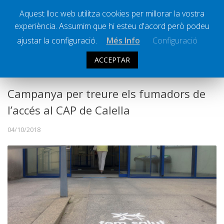
Aquest lloc web utilitza cookies per millorar la vostra
experiència. Assumim que hi esteu d'acord però podeu
Ràdio Calella Televisió
Notícies
ajustar la configuració.
Més Info
Configuració
Comunicació
ACCEPTAR
SOCIETAT
Cultura
Política
Campanya per treure els fumadors de
Societat
l’accés al CAP de Calella
Successos
04/10/2018
Esports
La Banqueta
Transmissions Esportives
Pòdcasts
Vídeos