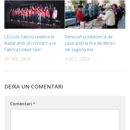
L’Escola Salicrú celebra el
Renova’t la biblioteca de
Nadal amb un concert a la
casa amb la fira de llibres
Fàbrica Llobet-Guri
de segona mà
20 DES., 2016
3 OCT., 2024
DEIXA UN COMENTARI
Comentari
*