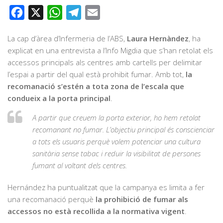
Facebook
X
WhatsApp
Telegram
Email
La cap d’àrea d’Infermeria de l’ABS,
Laura Hernàndez
, ha
explicat en una entrevista a l’Info Migdia que s’han retolat els
accessos principals als centres amb cartells per delimitar
l’espai a partir del qual està prohibit fumar. Amb tot,
la
recomanació s’estén a tota zona de l’escala que
condueix a la porta principal
.
A partir que creuem la porta exterior, ho hem retolat
recomanant no fumar. L’objectiu principal és conscienciar
a tots els usuaris perquè volem potenciar una cultura
sanitària sense tabac i reduir la visibilitat de persones
fumant al voltant dels centres.
Hernández ha puntualitzat que la campanya es limita a fer
una recomanació perquè
la prohibició de fumar als
accessos no està recollida a la normativa vigent
.