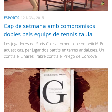
ESPORTS
12 NOV., 2015
Cap de setmana amb compromisos
dobles pels equips de tennis taula
Les jugadores del Suris Calella tornen a la competició. En
aquest cas, per jugar dos partits en terres andaluses. Un
contra el Linares i l’altre contra el Priego de Còrdova.…