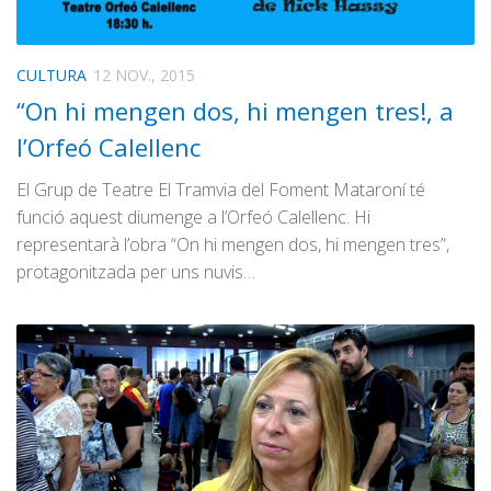
CULTURA
12 NOV., 2015
“On hi mengen dos, hi mengen tres!, a
l’Orfeó Calellenc
El Grup de Teatre El Tramvia del Foment Mataroní té
funció aquest diumenge a l’Orfeó Calellenc. Hi
representarà l’obra “On hi mengen dos, hi mengen tres”,
protagonitzada per uns nuvis…