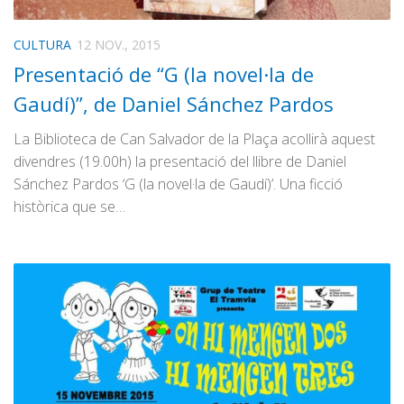
CULTURA
12 NOV., 2015
Presentació de “G (la novel·la de
Gaudí)”, de Daniel Sánchez Pardos
La Biblioteca de Can Salvador de la Plaça acollirà aquest
divendres (19.00h) la presentació del llibre de Daniel
Sánchez Pardos ‘G (la novel·la de Gaudí)’. Una ficció
històrica que se…