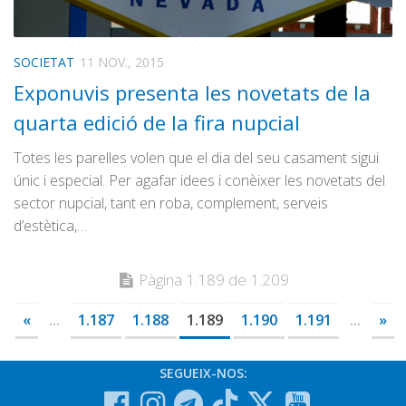
SOCIETAT
11 NOV., 2015
Exponuvis presenta les novetats de la
quarta edició de la fira nupcial
Totes les parelles volen que el dia del seu casament sigui
únic i especial. Per agafar idees i conèixer les novetats del
sector nupcial, tant en roba, complement, serveis
d’estètica,…
Pàgina 1.189 de 1.209
«
...
1.187
1.188
1.189
1.190
1.191
...
»
SEGUEIX-NOS: