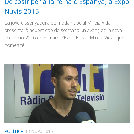
De cosir per a la reina d’Espanya, a Expo
Nuvis 2015
La jove dissenyadora de moda nupcial Mireia Vidal
presentarà aquest cap de setmana un avanç de la seva
col·lecció 2016 en el marc d’Expo Nuvis. Mireia Vidal, que
només té…
POLÍTICA
13 NOV., 2015