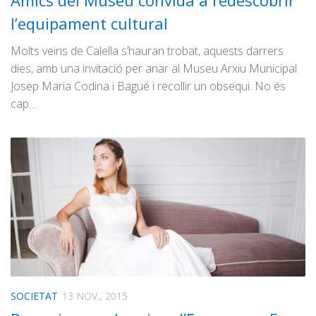
Amics del Museu convida a redescobrir
Graella
l’equipament cultural
Publicitat
Molts veïns de Calella s’hauran trobat, aquests darrers
Contacte
dies, amb una invitació per anar al Museu Arxiu Municipal
Josep Maria Codina i Bagué i recollir un obsequi. No és
cap…
SOCIETAT
13 NOV., 2015