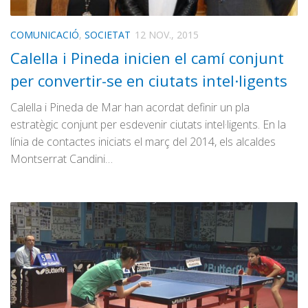
COMUNICACIÓ
,
SOCIETAT
12 NOV., 2015
Calella i Pineda inicien el camí conjunt
per convertir-se en ciutats intel·ligents
Calella i Pineda de Mar han acordat definir un pla
estratègic conjunt per esdevenir ciutats intel·ligents. En la
línia de contactes iniciats el març del 2014, els alcaldes
Montserrat Candini…