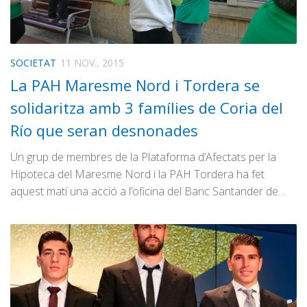
SOCIETAT
11 NOV., 2015
La PAH Maresme Nord i Tordera se
solidaritza amb 3 famílies de Coria del
Río que seran desnonades
Un grup de membres de la Plataforma d’Afectats per la
Hipoteca del Maresme Nord i la PAH Tordera ha fet
aquest matí una acció a l’oficina del Banc Santander de…