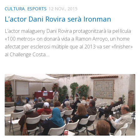
CULTURA
,
ESPORTS
12 NOV., 2015
L’actor Dani Rovira serà Ironman
L’actor malagueny Dani Rovira protagonitzarà la pel·lícula
«100 metros» on donarà vida a Ramon Arroyo, un home
afectat per esclerosi múltiple que al 2013 va ser «finisher»
al Challenge Costa…