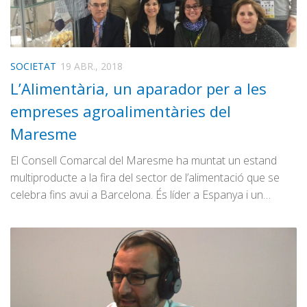
SOCIETAT
19 ABR., 2018
L’Alimentària, un aparador per a les
empreses agroalimentàries del
Maresme
El Consell Comarcal del Maresme ha muntat un estand
multiproducte a la fira del sector de l’alimentació que se
celebra fins avui a Barcelona. És líder a Espanya i un…