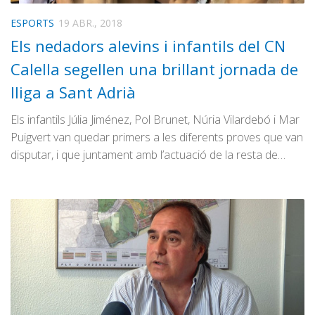
ESPORTS
19 ABR., 2018
Els nedadors alevins i infantils del CN
Calella segellen una brillant jornada de
lliga a Sant Adrià
Els infantils Júlia Jiménez, Pol Brunet, Núria Vilardebó i Mar
Puigvert van quedar primers a les diferents proves que van
disputar, i que juntament amb l’actuació de la resta de…