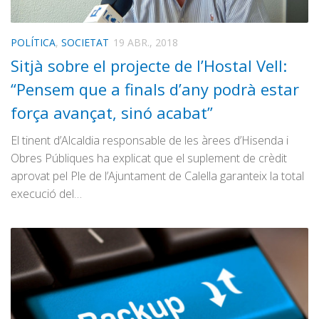
POLÍTICA
,
SOCIETAT
19 ABR., 2018
Sitjà sobre el projecte de l’Hostal Vell:
“Pensem que a finals d’any podrà estar
força avançat, sinó acabat”
El tinent d’Alcaldia responsable de les àrees d’Hisenda i
Obres Públiques ha explicat que el suplement de crèdit
aprovat pel Ple de l’Ajuntament de Calella garanteix la total
execució del…