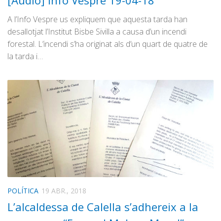
[Àudio] Info Vespre 19-04-18
Graella
A l’Info Vespre us expliquem que aquesta tarda han
Publicitat
desallotjat l’Institut Bisbe Sivilla a causa d’un incendi
Contacte
forestal. L’incendi s’ha originat als d’un quart de quatre de
la tarda i…
POLÍTICA
19 ABR., 2018
L’alcaldessa de Calella s’adhereix a la