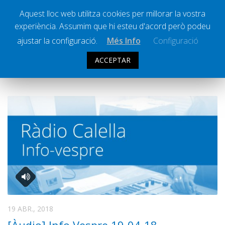
Aquest lloc web utilitza cookies per millorar la vostra
experiència. Assumim que hi esteu d'acord però podeu
Ràdio Calella Televisió
Notícies
ajustar la configuració.
Més Info
Configuració
Comunicació
ACCEPTAR
ARXIU DIARI:
19 ABRIL 2018
Cultura
Política
Societat
Successos
Esports
La Banqueta
Transmissions Esportives
Pòdcasts
Vídeos
19 ABR., 2018