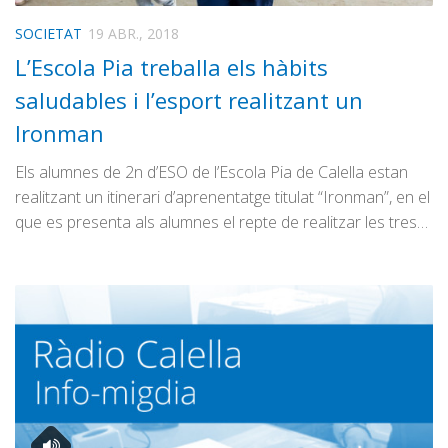
SOCIETAT
19 ABR., 2018
L’Escola Pia treballa els hàbits
saludables i l’esport realitzant un
Ironman
Els alumnes de 2n d’ESO de l’Escola Pia de Calella estan
realitzant un itinerari d’aprenentatge titulat “Ironman”, en el
que es presenta als alumnes el repte de realitzar les tres…