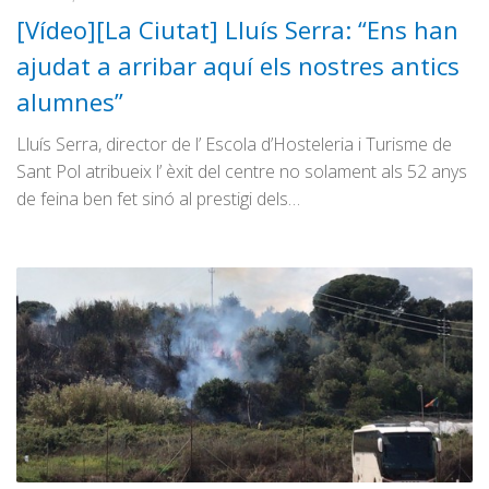
[Vídeo][La Ciutat] Lluís Serra: “Ens han
ajudat a arribar aquí els nostres antics
alumnes”
Lluís Serra, director de l’ Escola d’Hosteleria i Turisme de
Sant Pol atribueix l’ èxit del centre no solament als 52 anys
de feina ben fet sinó al prestigi dels…