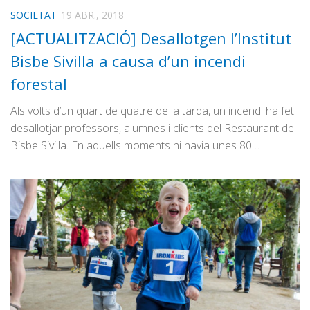
SOCIETAT
19 ABR., 2018
[ACTUALITZACIÓ] Desallotgen l’Institut
Bisbe Sivilla a causa d’un incendi
forestal
Als volts d’un quart de quatre de la tarda, un incendi ha fet
desallotjar professors, alumnes i clients del Restaurant del
Bisbe Sivilla. En aquells moments hi havia unes 80…