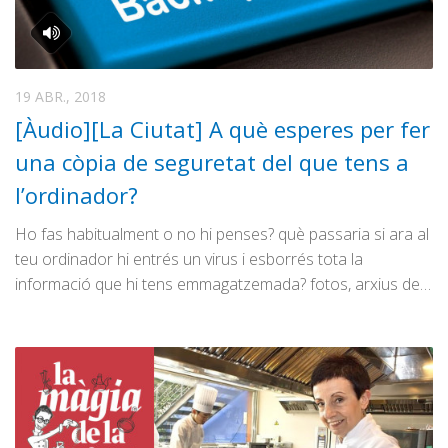
19 ABR., 2018
[Àudio][La Ciutat] A què esperes per fer
una còpia de seguretat del que tens a
l’ordinador?
Ho fas habitualment o no hi penses? què passaria si ara al
teu ordinador hi entrés un virus i esborrés tota la
informació que hi tens emmagatzemada? fotos, arxius de…