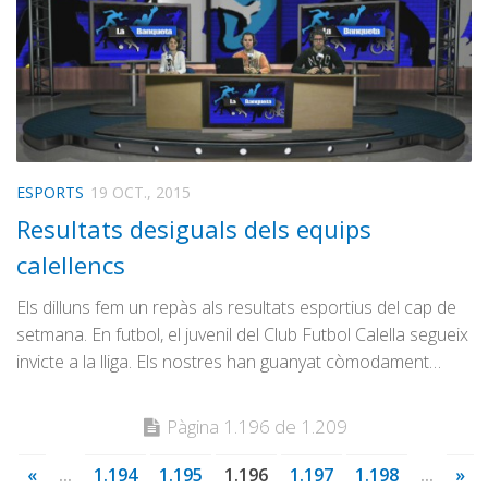
ESPORTS
19 OCT., 2015
Resultats desiguals dels equips
calellencs
Els dilluns fem un repàs als resultats esportius del cap de
setmana. En futbol, el juvenil del Club Futbol Calella segueix
invicte a la lliga. Els nostres han guanyat còmodament…
Pàgina 1.196 de 1.209
«
...
1.194
1.195
1.196
1.197
1.198
...
»