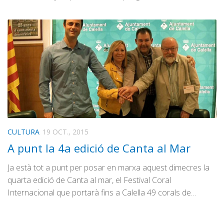
CULTURA
19 OCT., 2015
A punt la 4a edició de Canta al Mar
Ja està tot a punt per posar en marxa aquest dimecres la
quarta edició de Canta al mar, el Festival Coral
Internacional que portarà fins a Calella 49 corals de…