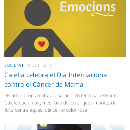
SOCIETAT
19 OCT., 2015
Calella celebra el Dia Internacional
contra el Càncer de Mama
Els actes programats, acabaran amb l’encesa del Far de
Calella que un any més lluirà del color que simbolitza la
lluita contra aquest càncer; el color rosa.