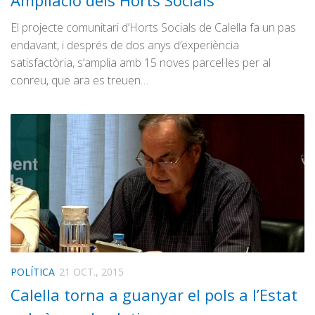
Ampliació dels Horts Socials
Graella
El projecte comunitari d’Horts Socials de Calella fa un pas
Publicitat
endavant, i després de dos anys d’experiència
Contacte
satisfactòria, s’amplia amb 15 noves parcel·les per al
conreu, que ara es treuen…
POLÍTICA
21 OCT., 2015
Calella torna a guanyar el pols a l’Estat