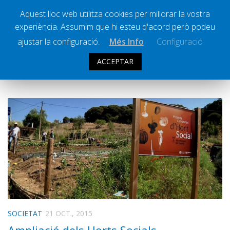
Aquest lloc web utilitza cookies per millorar la vostra
experiència. Assumim que hi esteu d'acord però podeu
Ràdio Calella Televisió
Notícies
ajustar la configuració.
Més Info
Configuració
Comunicació
ACCEPTAR
CATEGORIA:
NOTÍCIES
Cultura
Política
Societat
Successos
Esports
La Banqueta
Transmissions Esportives
Pòdcasts
Vídeos
SOCIETAT
21 OCT., 2015