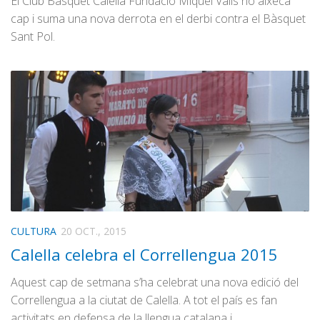
El Club Bàsquet Calella Fundació Miquel Valls no aixeca
cap i suma una nova derrota en el derbi contra el Bàsquet
Sant Pol.
CULTURA
20 OCT., 2015
Calella celebra el Correllengua 2015
Aquest cap de setmana s’ha celebrat una nova edició del
Correllengua a la ciutat de Calella. A tot el país es fan
activitats en defensa de la llengua catalana i…